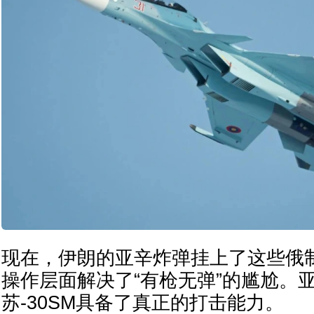
现在，伊朗的亚辛炸弹挂上了这些俄
操作层面解决了“有枪无弹”的尴尬。
苏-30SM具备了真正的打击能力。