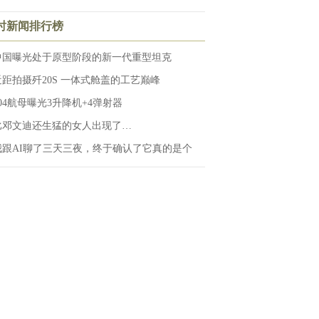
小时新闻排行榜
中国曝光处于原型阶段的新一代重型坦克
近距拍摄歼20S 一体式舱盖的工艺巅峰
004航母曝光3升降机+4弹射器
比邓文迪还生猛的女人出现了…
我跟AI聊了三天三夜，终于确认了它真的是个