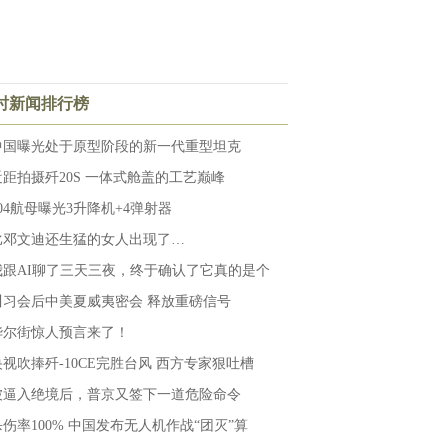
小时新闻排行榜
中国曝光处于原型阶段的新一代重型坦克
近距拍摄歼20S 一体式舱盖的工艺巅峰
004航母曝光3升降机+4弹射器
比邓文迪还生猛的女人出现了…
我跟AI聊了三天三夜，终于确认了它真的是个
川习会后中美夏威夷密会 释放重磅信号
华尔街惊人预言来了！
央视吹捧歼-10CE完胜台风 西方专家狠吐槽
被逼入绝境后，普京又签下一道危险命令
杀伤率100% 中国发布无人机作战“团灭”算