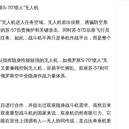
S-70“猎人”无人机
“猎人”无人机进入任务空域。无人机前出侦察、诱骗防空系
苏-57负责掩护和关键攻击。同时苏-57D后座飞行员
配任务。如此，战斗机不再只是单机作战平台，而是整个
以指挥隐身性能较强的无人机，如俄罗斯S-70“猎人”无
又要兼顾控制无人机，容易手忙脚乱。双座苏-57则可
了俄罗斯空中全隐身作战力量体系。
项目进行合作，并提出过双座隐身战斗机需求。虽然后来
用双座重型战斗机的国家来说，双座机仍然有吸引力。它
还能在宣传上强调有人—无人协同作战，卖点比单座机更