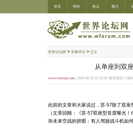
首页
即时
热点
图片
>
>
世界论坛网
军事评论
正文
从单座到双座
www.wforum.com
| 2026-06-02 16:10:58 航空知识 |
0
条评
此前的文章和大家说过，苏-57除了双
（文章回顾：《苏-57双座型首度曝光！
块未来空战的拼图：有人驾驶战斗机如