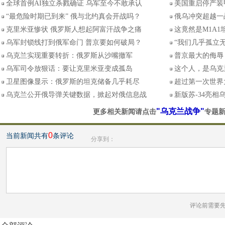
全球首例AI独立杀戮确证 乌军至今不敢承认
美国重启停产装甲
“最危险时期已到来” 俄与北约真会开战吗？
俄乌冲突超越一
克里米亚惨状 俄罗斯人想起阿富汗战争之痛
这竟然是M1A1
乌军封锁线打到俄军命门 普京要如何破局？
“我们几乎孤立无
乌克兰实现重要转折：俄罗斯从沙嘴撤军
普京最大的侮辱
乌军司令放狠话：要让克里米亚变成孤岛
这个人，是乌克
卫星图像显示：俄罗斯的坦克储备几乎耗尽
超过第一次世界
乌克兰公开俄导弹关键数据，掀起对俄信息战
新版苏-34亮相
"乌克兰战争"
更多相关新闻请点击
专题
0
当前新闻共有
条评论
分享到：
评论前需要