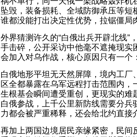
祸不单行，同一天俄一架战略轰炸机
坠毁，装备损耗、全域防御承压等短
谁都没能打出决定性优势，拉锯僵局
外界猜测许久的“白俄出兵开辟北线”
手击碎，公开采访中他毫不遮掩现实
会加入对乌作战，核心原因只有一个
白俄地形平坦无天然屏障，境内工厂
区全都暴露在乌军远程打击范围内，
生根基会瞬间遭受重创，更现实的难
白俄参战，上千公里新防线需要分兵
力都会被严重稀释，还会给北约直接
再加上两国边境居民亲缘紧密，民间