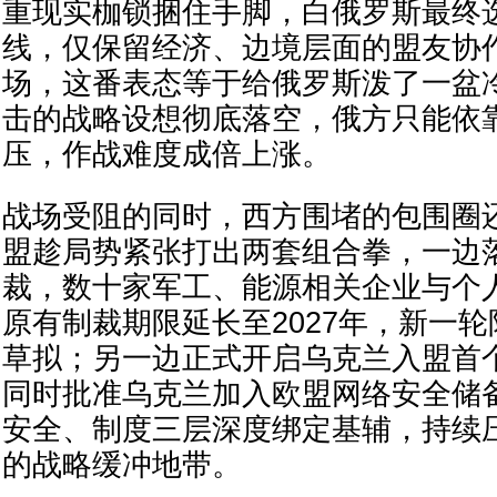
重现实枷锁捆住手脚，白俄罗斯最终
线，仅保留经济、边境层面的盟友协
场，这番表态等于给俄罗斯泼了一盆
击的战略设想彻底落空，俄方只能依
压，作战难度成倍上涨。
战场受阻的同时，西方围堵的包围圈
盟趁局势紧张打出两套组合拳，一边
裁，数十家军工、能源相关企业与个
原有制裁期限延长至2027年，新一
草拟；另一边正式开启乌克兰入盟首
同时批准乌克兰加入欧盟网络安全储
安全、制度三层深度绑定基辅，持续
的战略缓冲地带。