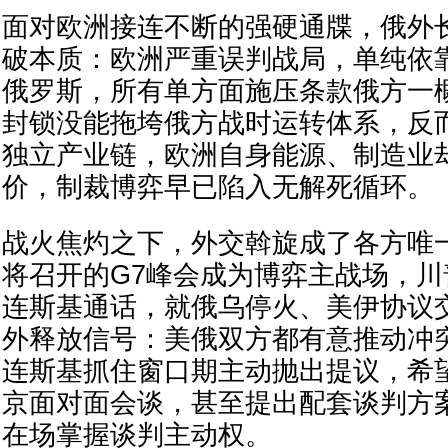
面对欧洲接连不断的强硬通牒，俄外
破本质：欧洲严重误判战局，单纯依
俄罗斯，所有单方面施压条款俄方一
封锁没能拖垮俄方战时运转体系，反
独立产业链，欧洲自身能源、制造业
价，制裁博弈早已陷入无解死循环。
战火焦灼之下，外交斡旋成了各方唯
将召开的G7峰会成为博弈主战场，
连斯基通话，就俄乌停火、美伊协议
外释放信号：美俄双方都有意推动冲
连斯基抓住窗口期主动抛出提议，希
京面对面会谈，甚至提出配套谈判方
在场掌握谈判主动权。