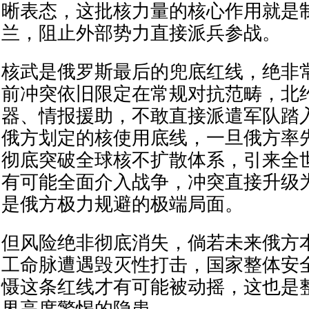
晰表态，这批核力量的核心作用就是
兰，阻止外部势力直接派兵参战。
核武是俄罗斯最后的兜底红线，绝非
前冲突依旧限定在常规对抗范畴，北
器、情报援助，不敢直接派遣军队踏
俄方划定的核使用底线，一旦俄方率
彻底突破全球核不扩散体系，引来全
有可能全面介入战争，冲突直接升级
是俄方极力规避的极端局面。
但风险绝非彻底消失，倘若未来俄方
工命脉遭遇毁灭性打击，国家整体安
慑这条红线才有可能被动摇，这也是
界高度警惕的隐患。