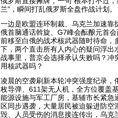
俄罗斯直接摊牌，一句“根本打不过
兰”，瞬间打乱俄罗斯全盘作战计划。
一边是欧盟连环制裁、乌克兰加速靠
俄首脑通话斡旋、G7峰会酝酿元首
前移至白俄的战术核武器随时待命，
下，两个直击所有人内心的疑问浮出
战事里，普京会选择承认失败吗？冲
用核武器吗？
凌晨的空袭刷新本轮冲突强度纪录，俄
枚导弹、611架无人机，全方位覆盖
能源设施与军工厂房，基辅市长紧急
区同步遇袭，大量居民被迫躲进防空
毁、人员受伤的消息接连传出，乌克