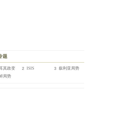
专题
耳其政变
2
ISIS
3
叙利亚局势
鲜局势