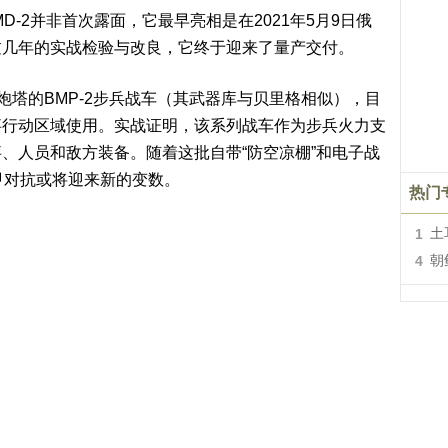
D-2并非首次露面，它最早亮相是在2021年5月9日俄
过几年的实战检验与改良，它终于迎来了量产交付。
炮塔的BMP-2步兵战车（其武器库与贝里格相似），目
事行动区域使用。实战证明，该系列战车作为步兵火力支
、人员和敌方装备。随着这批自带“防空凉棚”和电子战
甲对抗或将迎来新的变数。
热门
1
土
4
朝