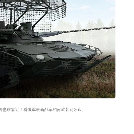
机也难靠近！看俄军最新战车如何武装到牙齿。