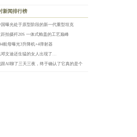
小时新闻排行榜
中国曝光处于原型阶段的新一代重型坦克
近距拍摄歼20S 一体式舱盖的工艺巅峰
004航母曝光3升降机+4弹射器
比邓文迪还生猛的女人出现了…
我跟AI聊了三天三夜，终于确认了它真的是个