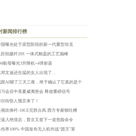
小时新闻排行榜
中国曝光处于原型阶段的新一代重型坦克
近距拍摄歼20S 一体式舱盖的工艺巅峰
004航母曝光3升降机+4弹射器
比邓文迪还生猛的女人出现了…
我跟AI聊了三天三夜，终于确认了它真的是个
川习会后中美夏威夷密会 释放重磅信号
华尔街惊人预言来了！
央视吹捧歼-10CE完胜台风 西方专家狠吐槽
被逼入绝境后，普京又签下一道危险命令
杀伤率100% 中国发布无人机作战“团灭”算