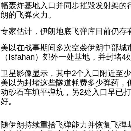
幅轰炸基地入口并同步摧毁发射架的
朗的飞弹火力。
专家估计，伊朗地底飞弹库目前仍存有
美以在战事期间多次空袭伊朗中部城
（Isfahan）郊外一处基地，并封堵
卫星影像显示，其中2个入口附近至少
美以为封堵这些隧道耗费多少弹药，
动砂石车填平弹坑，另2处入口早已
好。
随伊朗持续重拾飞弹能力并恢复飞弹