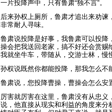
一片投降声中，只有鲁肃“独不言”。
后来孙权上厕所，鲁肃才追出来劝谏
非常耐人寻味。
鲁肃说投降是好事，我鲁肃可以投降
操会把我送回老家，搞不好还会赏赐
我就坐牛车，带随从，交游士林，慢
孙权说既然你都能投降，那我怎么不
鲁肃说，您投降曹操，曹操会怎么安
厉害就厉害在这里，鲁肃没有从忠义
说，他直接从现实和利益的角度来分