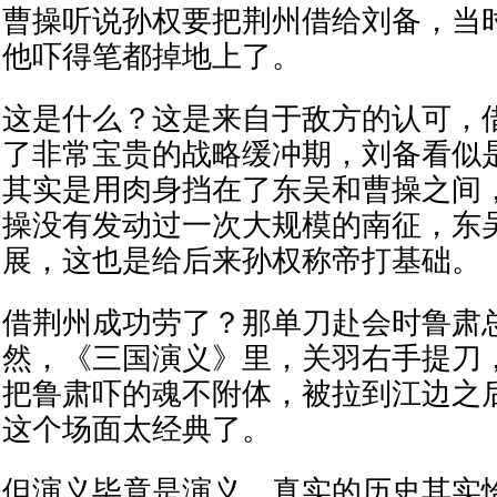
曹操听说孙权要把荆州借给刘备，当
他吓得笔都掉地上了。
这是什么？这是来自于敌方的认可，
了非常宝贵的战略缓冲期，刘备看似
其实是用肉身挡在了东吴和曹操之间
操没有发动过一次大规模的南征，东
展，这也是给后来孙权称帝打基础。
借荆州成功劳了？那单刀赴会时鲁肃
然，《三国演义》里，关羽右手提刀
把鲁肃吓的魂不附体，被拉到江边之
这个场面太经典了。
但演义毕竟是演义，真实的历史其实