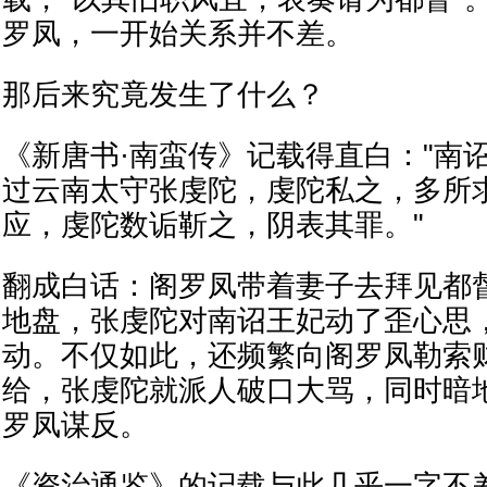
罗凤，一开始关系并不差。
那后来究竟发生了什么？
《新唐书·南蛮传》记载得直白："南
过云南太守张虔陀，虔陀私之，多所
应，虔陀数诟靳之，阴表其罪。"
翻成白话：阁罗凤带着妻子去拜见都
地盘，张虔陀对南诏王妃动了歪心思
动。不仅如此，还频繁向阁罗凤勒索
给，张虔陀就派人破口大骂，同时暗
罗凤谋反。
《资治通鉴》的记载与此几乎一字不