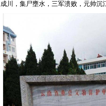
成川，集尸壅水，三军溃败，元帅沉江