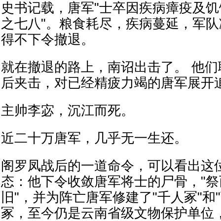
史书记载，唐军"士卒因疾病瘴疫及
之七八"。粮食耗尽，疾病蔓延，军
得不下令撤退。
就在撤退的路上，南诏出击了。 他
后夹击，对已经精疲力竭的唐军展开
主帅李宓，沉江而死。
近二十万唐军，几乎无一生还。
阁罗凤战后的一道命令，可以看出这
态：他下令收敛唐军将士的尸骨，"
旧"，并为阵亡唐军修建了"千人冢"和
冢，至今仍是云南省级文物保护单位