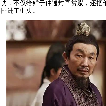
功，不仅给鲜于仲通封官赏赐，还把
排进了中央。