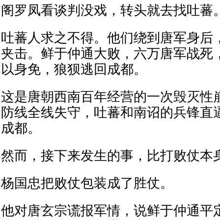
阁罗凤看谈判没戏，转头就去找吐蕃
吐蕃人求之不得。他们绕到唐军身后
夹击。鲜于仲通大败，六万唐军战死
以身免，狼狈逃回成都。
这是唐朝西南百年经营的一次毁灭性
防线全线失守，吐蕃和南诏的兵锋直
成都。
然而，接下来发生的事，比打败仗本
杨国忠把败仗包装成了胜仗。
他对唐玄宗谎报军情，说鲜于仲通平