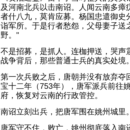
及河南北兵以击南诏。人闻云南多瘴
者什八九，莫肯应募。杨国忠遣御史
诣军所。于是行者愁怨，父母妻子送
野。"
不是招募，是抓人。连枷押送，哭声
战争背后，那些普通士兵的真实处境
第一次兵败之后，唐朝并没有放弃夺
宝十二年（753年），唐军派兵前往
府，恢复对云南的行政管控。
南诏立刻出兵，把唐军围在姚州城里
唐军守不住，败亡，姚州彻底落入南