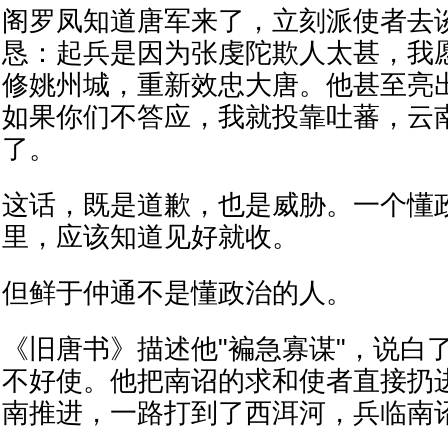
阁罗凤知道唐军来了，立刻派使者去
恳：起兵是因为张虔陀欺人太甚，我
修姚州城，重新效忠大唐。他甚至亮
如果你们不答应，我就投靠吐蕃，云
了。
这话，既是道歉，也是威胁。一个懂
里，应该知道见好就收。
但鲜于仲通不是懂政治的人。
《旧唐书》描述他"褊急寡谋"，说白
不好使。他把南诏的求和使者直接扔
南推进，一路打到了西洱河，兵临南