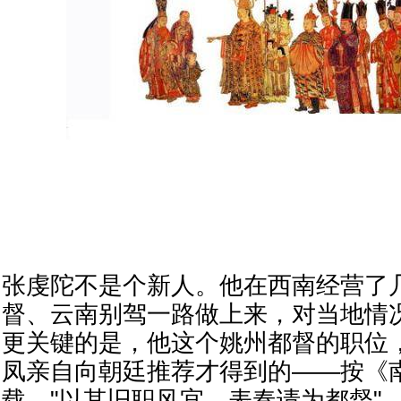
张虔陀不是个新人。他在西南经营了
督、云南别驾一路做上来，对当地情
更关键的是，他这个姚州都督的职位
凤亲自向朝廷推荐才得到的——按《
载，"以其旧职风宜，表奏请为都督"