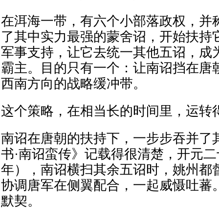
在洱海一带，有六个小部落政权，并称
了其中实力最强的蒙舍诏，开始扶持
军事支持，让它去统一其他五诏，成
霸主。目的只有一个：让南诏挡在唐
西南方向的战略缓冲带。
这个策略，在相当长的时间里，运转
南诏在唐朝的扶持下，一步步吞并了
书·南诏蛮传》记载得很清楚，开元二十
年），南诏横扫其余五诏时，姚州都
协调唐军在侧翼配合，一起威慑吐蕃
默契。