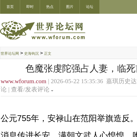
首页
即时
热点
图片
论坛
>
>
世界论坛网
史海钩沉
正文
色魔张虔陀强占人妻，临死
www.wforum.com
| 2026-05-22 15:35:36 嘉琪历史
论 |
查看/发表评论
公元755年，安禄山在范阳举旗造反
消息传进长安，满朝文武人心惶惶。