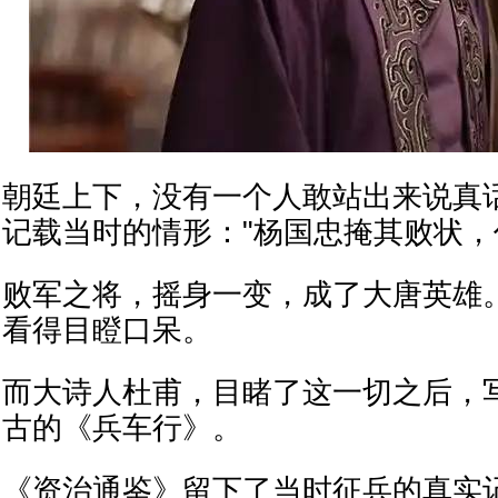
朝廷上下，没有一个人敢站出来说真
记载当时的情形："杨国忠掩其败状，
败军之将，摇身一变，成了大唐英雄
看得目瞪口呆。
而大诗人杜甫，目睹了这一切之后，
古的《兵车行》。
《资治通鉴》留下了当时征兵的真实