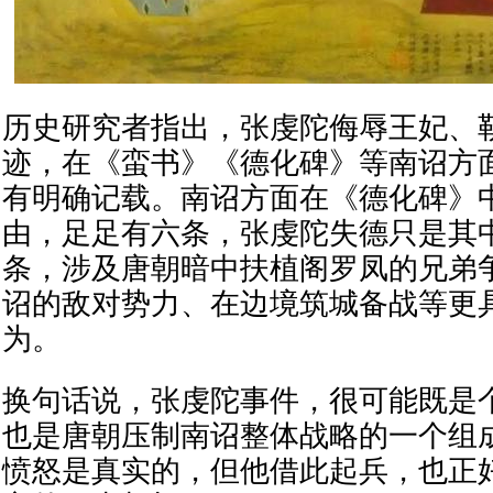
历史研究者指出，张虔陀侮辱王妃、
迹，在《蛮书》《德化碑》等南诏方
有明确记载。南诏方面在《德化碑》
由，足足有六条，张虔陀失德只是其
条，涉及唐朝暗中扶植阁罗凤的兄弟
诏的敌对势力、在边境筑城备战等更
为。
换句话说，张虔陀事件，很可能既是
也是唐朝压制南诏整体战略的一个组
愤怒是真实的，但他借此起兵，也正