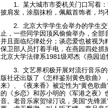
1. 某大城市市委机关门口写着：
披肩发，涂脂抹粉，佩戴首饰者，均
2. 北京大学学生会举办的学生交
止，一些同学因顶风偷偷举办，全部
并且面临纪律处分；谈恋爱也被视为
保卫部人员打着手电，在燕园四处抓
北京大学法律系1981级邓杰《燕园
3. 文艺界积极开展对流行音乐的
版社还出版了《怎样鉴别黄色歌曲》
来》、《夜来香》被定性为“黄色歌曲
的《乡恋》和苏小明的《军港之夜》
音。老音乐家贺绿汀说，美国“先锋派