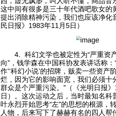
西，虚无飘渺，叫人听不懂，商品音
这中间有很多是三十年代酒吧歌女的
提出消除精神污染，我们也应该净化
民日报》1983年11月5日）
4. 科幻文学也被定性为“严重资
向”，钱学森在中国科协发表讲话称：
作’‘科幻小说’的招牌，贩卖一些资产
烂，因为它的影响面宽，我们必须十
群众是个严重污染。”（《光明日报》19
日）。这次运动之后，当时最知名科
叶永烈开始思考“左”的思想的根源，转
人物，后来写下了赫赫有名的四人帮