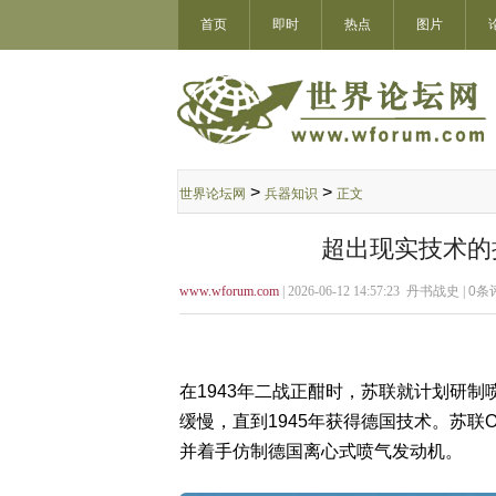
首页
即时
热点
图片
>
>
世界论坛网
兵器知识
正文
超出现实技术的挑
www.wforum.com
| 2026-06-12 14:57:23 丹书战史 |
0
条评
在1943年二战正酣时，苏联就计划研
缓慢，直到1945年获得德国技术。苏联O
并着手仿制德国离心式喷气发动机。