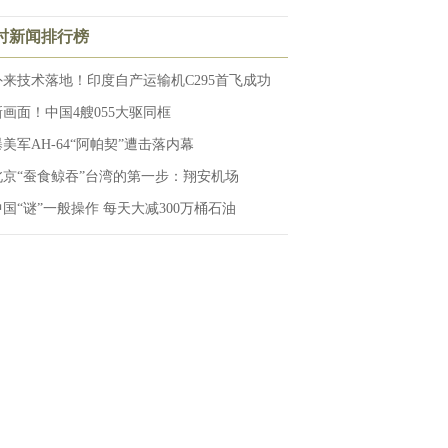
小时新闻排行榜
外来技术落地！印度自产运输机C295首飞成功
新画面！中国4艘055大驱同框
曝美军AH-64“阿帕契”遭击落内幕
北京“蚕食鲸吞”台湾的第一步：翔安机场
中国“谜”一般操作 每天大减300万桶石油