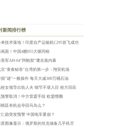
小时新闻排行榜
外来技术落地！印度自产运输机C295首飞成功
新画面！中国4艘055大驱同框
曝美军AH-64“阿帕契”遭击落内幕
北京“蚕食鲸吞”台湾的第一步：翔安机场
中国“谜”一般操作 每天大减300万桶石油
高校女领导出轨人夫 细节不堪入目 校方回应
无预警取消！中方雷霆手段 欧盟懵圈
阿根廷有机会夺回马岛么？
黄仁勋突发预警 中国电车要崩？
卫星图像显示：俄罗斯的坦克储备几乎耗尽