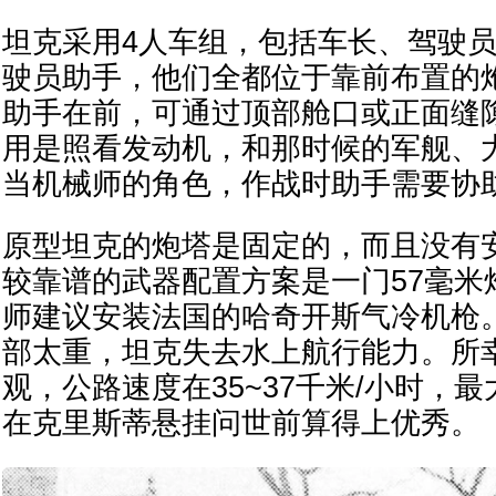
坦克采用4人车组，包括车长、驾驶员
驶员助手，他们全都位于靠前布置的
助手在前，可通过顶部舱口或正面缝
用是照看发动机，和那时候的军舰、
当机械师的角色，作战时助手需要协
原型坦克的炮塔是固定的，而且没有
较靠谱的武器配置方案是一门57毫米
师建议安装法国的哈奇开斯气冷机枪
部太重，坦克失去水上航行能力。所
观，公路速度在35~37千米/小时，最
在克里斯蒂悬挂问世前算得上优秀。