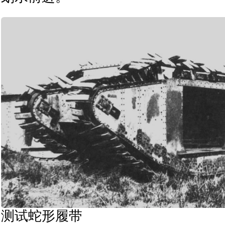
测试蛇形履带