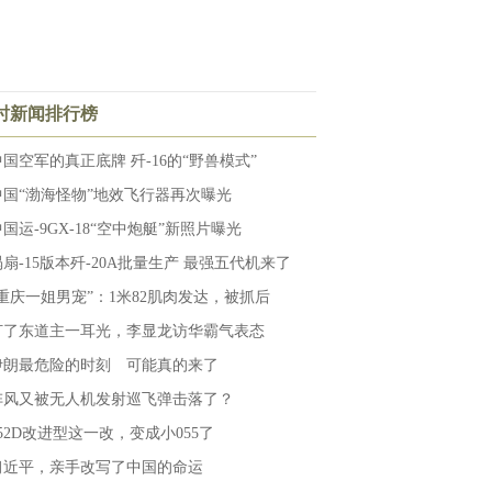
小时新闻排行榜
中国空军的真正底牌 歼-16的“野兽模式”
中国“渤海怪物”地效飞行器再次曝光
国运-9GX-18“空中炮艇”新照片曝光
涡扇-15版本歼-20A批量生产 最强五代机来了
“重庆一姐男宠”：1米82肌肉发达，被抓后
打了东道主一耳光，李显龙访华霸气表态
伊朗最危险的时刻 可能真的来了
阵风又被无人机发射巡飞弹击落了？
052D改进型这一改，变成小055了
习近平，亲手改写了中国的命运