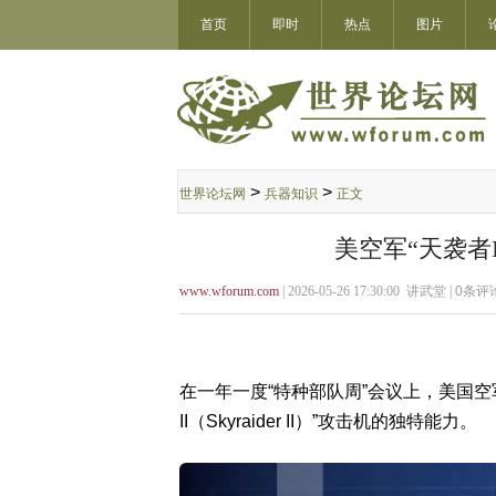
首页
即时
热点
图片
>
>
世界论坛网
兵器知识
正文
美空军“天袭者
www.wforum.com
| 2026-05-26 17:30:00 讲武堂 |
0
条评论
在一年一度“特种部队周”会议上，美国空军
II（Skyraider II）”攻击机的独特能力。