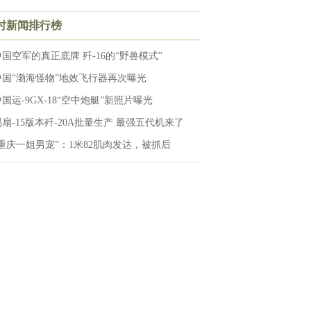
小时新闻排行榜
中国空军的真正底牌 歼-16的“野兽模式”
中国“渤海怪物”地效飞行器再次曝光
国运-9GX-18“空中炮艇”新照片曝光
涡扇-15版本歼-20A批量生产 最强五代机来了
“重庆一姐男宠”：1米82肌肉发达，被抓后