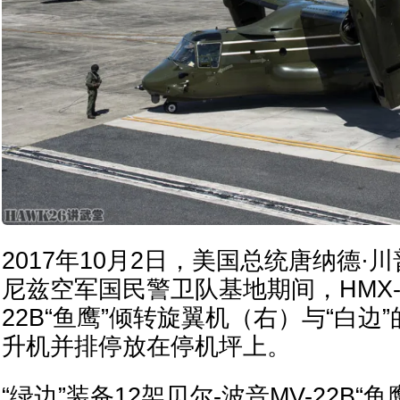
2017年10月2日，美国总统唐纳德·
尼兹空军国民警卫队基地期间，HMX-1
22B“鱼鹰”倾转旋翼机（右）与“白边”的
升机并排停放在停机坪上。
“绿边”装备12架贝尔-波音MV-22B“