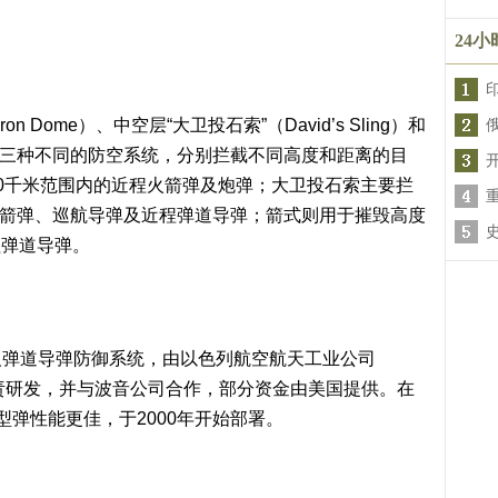
24
 Dome）、中空层“大卫投石索”（David’s Sling）和
m）。这三种不同的防空系统，分别拦截不同高度和距离的目
70千米范围内的近程火箭弹及炮弹；大卫投石索主要拦
程火箭弹、巡航导弹及近程弹道导弹；箭式则用于摧毁高度
程弹道导弹。
反弹道导弹防御系统，由以色列航空航天工业公司
ies，IAI）负责研发，并与波音公司合作，部分资金由美国提供。在
弹性能更佳，于2000年开始部署。