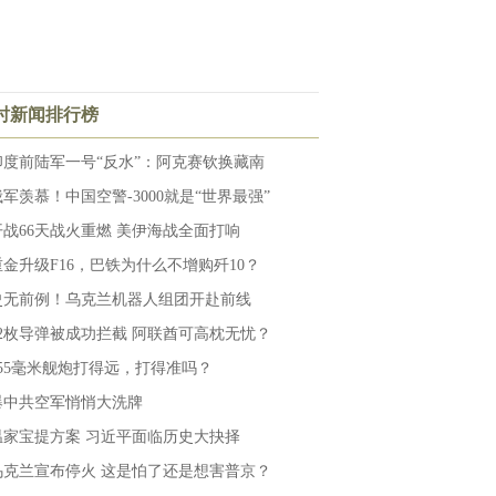
小时新闻排行榜
印度前陆军一号“反水”：阿克赛钦换藏南
俄军羡慕！中国空警-3000就是“世界最强”
开战66天战火重燃 美伊海战全面打响
重金升级F16，巴铁为什么不增购歼10？
史无前例！乌克兰机器人组团开赴前线
12枚导弹被成功拦截 阿联酋可高枕无忧？
155毫米舰炮打得远，打得准吗？
爆中共空军悄悄大洗牌
温家宝提方案 习近平面临历史大抉择
乌克兰宣布停火 这是怕了还是想害普京？