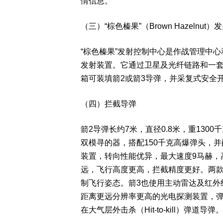
情信息。
（三）“棕色榛果”（Brown Hazelnut
“棕色榛果”发射控制中心是作战管理中
发射装置。它通过卫星及光纤链路和一套
箱可装填箭2或箭3导弹，并采复式安全
（四）拦截导弹
箭2导弹长约7米，直径0.8米，重13
双模寻的器，搭配150千克高爆弹头，
装置，转向性能优异，最大速度9马赫，
远，飞行高度更高，拦截精度更好。两
制飞行姿态。箭3也使用主动雷达及红外
距离更远分辨率更高的光电探测装置，弹头则更
在大气层外击杀（Hit-to-kill）弹道导弹