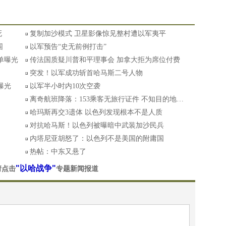
死
复制加沙模式 卫星影像惊见整村遭以军夷平
围
以军预告“史无前例打击”
单曝光
传法国质疑川普和平理事会 加拿大拒为席位付费
突发！以军成功斩首哈马斯二号人物
曝光
以军半小时内10次空袭
离奇航班降落：153乘客无旅行证件 不知目的地…
哈玛斯再交3遗体 以色列发现根本不是人质
对抗哈马斯！以色列被曝暗中武装加沙民兵
内塔尼亚胡怒了：以色列不是美国的附庸国
热帖：中东又悬了
"以哈战争"
请点击
专题新闻报道