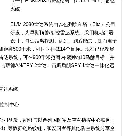
（一）EL/M-2080“绿色松树”（Green Pine）雷达
系统
EL/M-2080雷达系统由以色列埃尔塔（Elta）公司
研发，为早期预警/射控雷达系统，采用机动部署
设计，具远距离探测、识别、跟踪能力，拥有电子
距离500千米，可同时拦截14个目标。现在已经发展
Pine）雷达系统，可在900千米范围内探测约10马赫目标，并
德AN/TPY-2雷达、宙斯盾舰SPY-1雷达一体化运
e）雷达系统
火力控制中心
特公司研发，能够与以色列国防军及空军指挥中心联网，
 Shield）等数据链路铰链，和爱国者等其他防空系统分享空