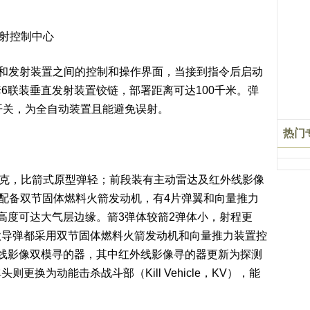
）发射控制中心
心和发射装置之间的控制和操作界面，当接到指令后启动
6联装垂直发射装置铰链，部署距离可达100千米。弹
开关，为全自动装置且能避免误射。
热门
00千克，比箭式原型弹轻；前段装有主动雷达及红外线影像
并配备双节固体燃料火箭发动机，有4片弹翼和向量推力
高度可达大气层边缘。箭3弹体较箭2弹体小，射程更
款导弹都采用双节固体燃料火箭发动机和向量推力装置控
线影像双模寻的器，其中红外线影像寻的器更新为探测
换为动能击杀战斗部（Kill Vehicle，KV），能
。