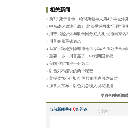
相关新闻
前3子死于非命，哈玛斯领导人第4子再被炸
中东战火致油价飙升 北京手握两张“王牌”突
川普另起炉灶与联合国分庭抗礼 受邀国家名
川普突然重磅表态
举双手跪地投降却遭枪杀 以军冷血处决画面
重要一步！川普赢了，中俄两国弃权
美国拟将加沙一分为二
以色列不能说的两个秘密
美提要“拆分”加沙 阿拉伯国家强烈反对
加拿大宣布：以色列总理入境就逮捕
更多相关新闻
0
当前新闻共有
条评论
分享到：