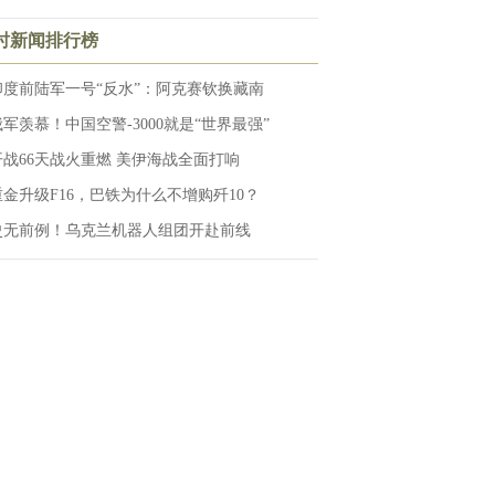
小时新闻排行榜
印度前陆军一号“反水”：阿克赛钦换藏南
俄军羡慕！中国空警-3000就是“世界最强”
开战66天战火重燃 美伊海战全面打响
重金升级F16，巴铁为什么不增购歼10？
史无前例！乌克兰机器人组团开赴前线