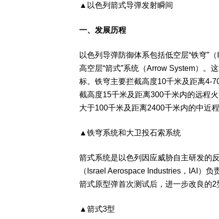
▲以色列箭式导弹发射瞬间
一、发展历程
以色列导弹防御体系包括低空层“铁穹”（Iron
高空层“箭式”系统（Arrow Syste
标。铁穹主要拦截高度10千米及距离4-
截高度15千米及距离300千米内的远
大于100千米及距离2400千米内的中近
▲铁穹系统和大卫投石索系统
箭式系统是以色列因应威胁自主研发的
（Israel Aerospace Industr
箭式原型弹首次测试后，进一步改良的2型
▲箭式3型