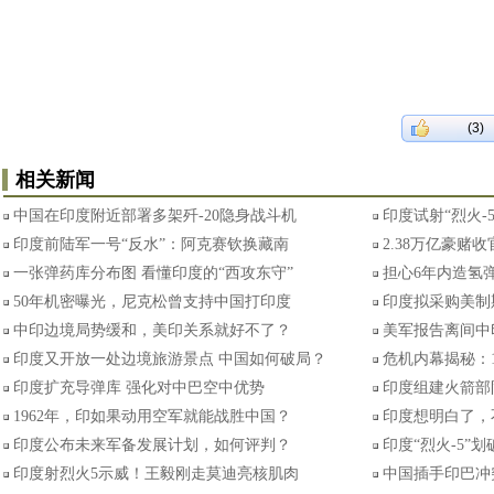
(3)
相关新闻
中国在印度附近部署多架歼-20隐身战斗机
印度试射“烈火-
印度前陆军一号“反水”：阿克赛钦换藏南
2.38万亿豪赌
一张弹药库分布图 看懂印度的“西攻东守”
担心6年内造氢弹
50年机密曝光，尼克松曾支持中国打印度
印度拟采购美制
中印边境局势缓和，美印关系就好不了？
美军报告离间中
印度又开放一处边境旅游景点 中国如何破局？
危机内幕揭秘：
印度扩充导弹库 强化对中巴空中优势
印度组建火箭部
1962年，印如果动用空军就能战胜中国？
印度想明白了，
印度公布未来军备发展计划，如何评判？
印度“烈火-5”
印度射烈火5示威！王毅刚走莫迪亮核肌肉
中国插手印巴冲