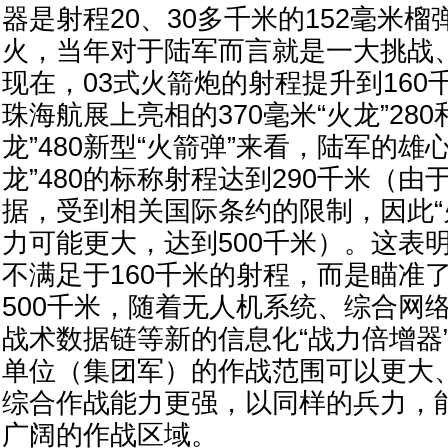
器是射程20、30多千米的152毫米榴
火，当年对于陆军而言就是一大挑战
现在，03式火箭炮的射程提升到160千
珠海航展上亮相的370毫米“火龙”280
龙”480新型“火箭弹”来看，陆军的雄
龙”480的标称射程达到290千米（
据，受到相关国际条约的限制，因此“火
力可能更大，达到500千米）。这表
不满足于160千米的射程，而是瞄准了
500千米，随着无人机系统、综合网
战术数据链等新的信息化“战力倍增器
单位（集团军）的作战范围可以更大
综合作战能力更强，以同样的兵力，
广阔的作战区域。