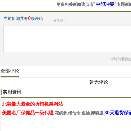
"中印冲突"
更多相关新闻请点击
专题新
0
当前新闻共有
条评论
分享到：
评论前需要
全部评论
暂无评论
实用资讯
北美最大最全的折扣机票网站
美国名厂保健品一级代理
30天退货保
,花旗参,维他命,鱼油,卵磷脂,