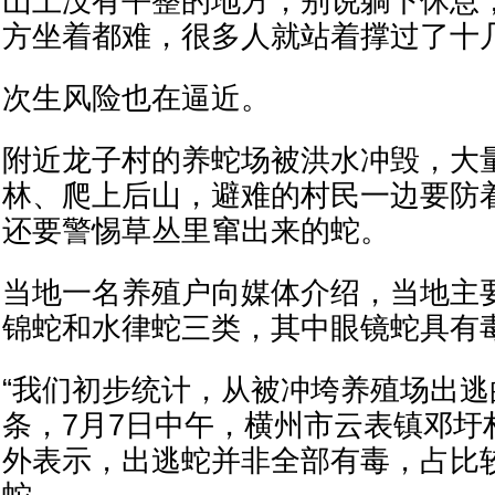
山上没有平整的地方，别说躺下休息
方坐着都难，很多人就站着撑过了十
次生风险也在逼近。
附近龙子村的养蛇场被洪水冲毁，大
林、爬上后山，避难的村民一边要防
还要警惕草丛里窜出来的蛇。
当地一名养殖户向媒体介绍，当地主
锦蛇和水律蛇三类，其中眼镜蛇具有
“我们初步统计，从被冲垮养殖场出逃的
条，7月7日中午，横州市云表镇邓圩
外表示，出逃蛇并非全部有毒，占比