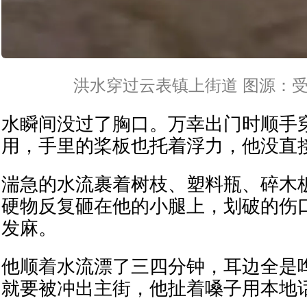
洪水穿过云表镇上街道 图源：
水瞬间没过了胸口。万幸出门时顺手
用，手里的桨板也托着浮力，他没直
湍急的水流裹着树枝、塑料瓶、碎木
硬物反复砸在他的小腿上，划破的伤
发麻。
他顺着水流漂了三四分钟，耳边全是
就要被冲出主街，他扯着嗓子用本地话