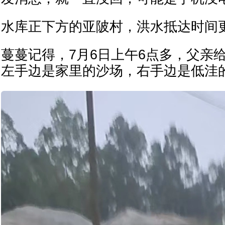
水库正下方的亚陂村，洪水抵达时间
蔓蔓记得，7月6日上午6点多，父亲
左手边是家里的沙场，右手边是低洼