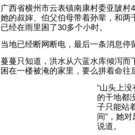
广西省横州市云表镇南康村委亚陂村
她的叔婶、伯父伯母带着孙辈，和两
已经在雨里困了30多个小时。
当地已经断网断电，最后一条消息停留
蔓蔓只知道，洪水从六蓝水库倾泻而
困在一楼被淹的家里，要么拼着命往
“山头上
的干地都
子只能站
间”，她
说道。