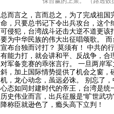
保台赢的上策。 （路透数
总而言之，言而总之，为了完成祖国
命，只要总书记下令出兵攻台，这个
可侵犯，台湾战斗还击大逆不道更该
要为中华民族的伟大出征唱颂歌。 
宣布台独而讨打？ 莫须有！ 中共的
有能力打，就会讲和平、反战争，合
对军备竞赛的乖张言行。 一旦两岸军
斜，加上国际情势提供了机会之窗，
机，龙心动念，虽远必诛。 别忘了，
心态如同封建时代的帝王，台湾是统
历史伟业而言，出兵征服是“旷世武功
降称臣就逊色了，瘾头高下立判！