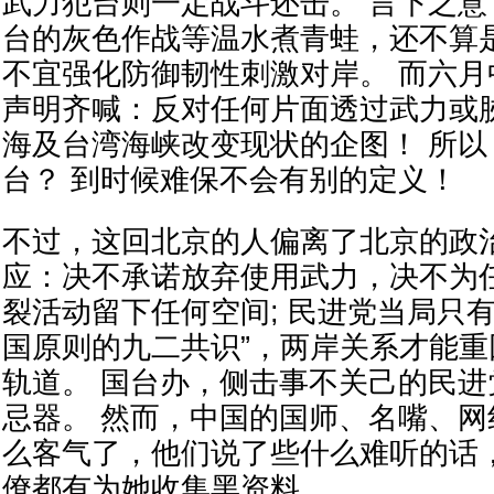
武力犯台则一定战斗还击。 言下之
台的灰色作战等温水煮青蛙，还不算
不宜强化防御韧性刺激对岸。 而六月
声明齐喊：反对任何片面透过武力或
海及台湾海峡改变现状的企图！ 所
台？ 到时候难保不会有别的定义！
不过，这回北京的人偏离了北京的政
应：决不承诺放弃使用武力，决不为
裂活动留下任何空间; 民进党当局只
国原则的九二共识”，两岸关系才能
轨道。 国台办，侧击事不关己的民
忌器。 然而，中国的国师、名嘴、
么客气了，他们说了些什么难听的话
僚都有为她收集黑资料。