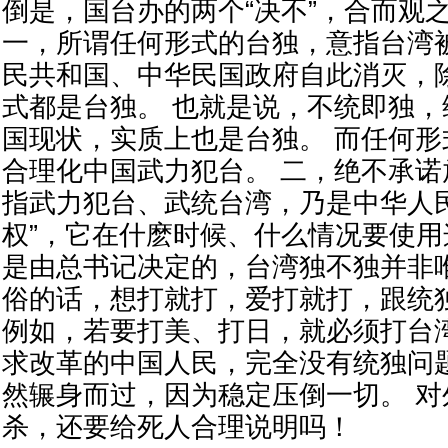
倒是，国台办的两个“决不”，合而观
一，所谓任何形式的台独，意指台湾
民共和国、中华民国政府自此消灭，
式都是台独。 也就是说，不统即独
国现状，实质上也是台独。 而任何
合理化中国武力犯台。 二，绝不承
指武力犯台、武统台湾，乃是中华人
权”，它在什麽时候、什么情况要使用
是由总书记决定的，台湾独不独并非
俗的话，想打就打，爱打就打，跟统
例如，若要打美、打日，就必须打台
求改革的中国人民，完全没有统独问
然辗身而过，因为稳定压倒一切。 对
杀，还要给死人合理说明吗！