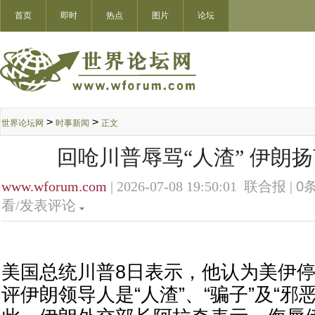
首页
即时
热点
图片
论坛
>
>
世界论坛网
时事新闻
正文
回呛川普辱骂“人渣” 伊朗
www.wforum.com
| 2026-07-08 19:50:01 联合报 |
0
条
看/发表评论
美国总统川普8日表示，他认为美伊
评伊朗领导人是“人渣”、“骗子”及“邪