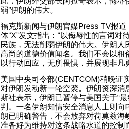
此，伊朗外交部长阿拉奇表示，侮辱
弱”伊朗的伟大。
福克斯新闻与伊朗官媒Press TV报
体“X”发文指出：“以侮辱性的言词对
民族，无法削弱伊朗的伟大。伊朗人
高尚的道德价值闻名。我们不会以粗
以行动回应，无所畏惧，并展现非凡勇
美国中央司令部(CENTCOM)稍晚证
对伊朗发动新一轮空袭。伊朗资深消
斯社表示，伊朗已暂停与美国关于“最
判。一名伊朗知情安全消息人士则向Pre
朗已明确警告，不会放弃对荷莫兹海
准备好为维持对这条战略水道的控制