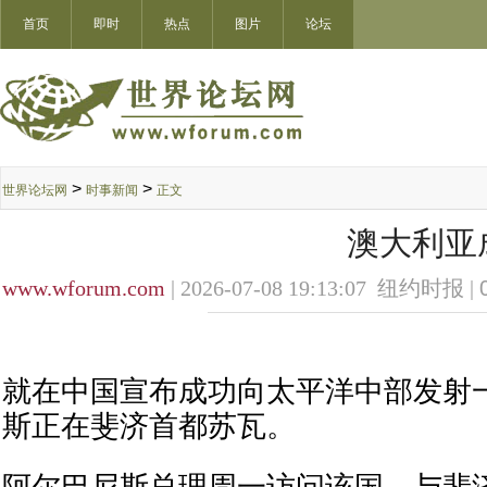
首页
即时
热点
图片
论坛
>
>
世界论坛网
时事新闻
正文
澳大利亚
www.wforum.com
| 2026-07-08 19:13:07 纽约时报 |
就在中国宣布成功向太平洋中部发射
斯正在斐济首都苏瓦。