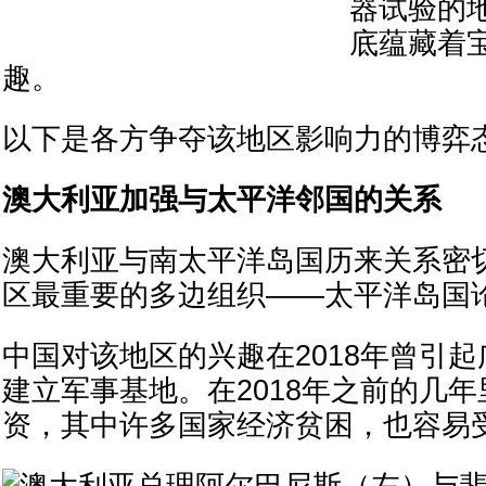
器试验的
底蕴藏着
趣。
以下是各方争夺该地区影响力的博弈
澳大利亚加强与太平洋邻国的关系
澳大利亚与南太平洋岛国历来关系密
区最重要的多边组织——太平洋岛国
中国对该地区的兴趣在2018年曾引
建立军事基地。在2018年之前的几
资，其中许多国家经济贫困，也容易