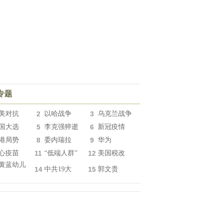
专题
美对抗
2
以哈战争
3
乌克兰战争
国大选
5
李克强猝逝
6
新冠疫情
港局势
8
委内瑞拉
9
华为
心疫苗
11
“低端人群”
12
美国税改
黄蓝幼儿
14
中共19大
15
郭文贵