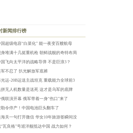
小时新闻排行榜
中国超级电容“白菜化” 能一夜变百艘航母
舰身堆满十几挺重机枪 朝鲜战舰的奇特布局
中国飞向太平洋的战略导弹 不是巨浪3？
美军不忍了 扒光解放军底裤
曝光运-20B运送主战坦克 重载能力全球前3
光拼无人机数量是送死 这才是乌军的底牌
中俄联演开幕 俄军带着一身“伤口”来了
被勒令停产！中国电池巨头翻车了
美海关一句打开微信 华女10年旅游签瞬间没
俄“瓦良格”号巡洋舰抵达中国 战力如何？