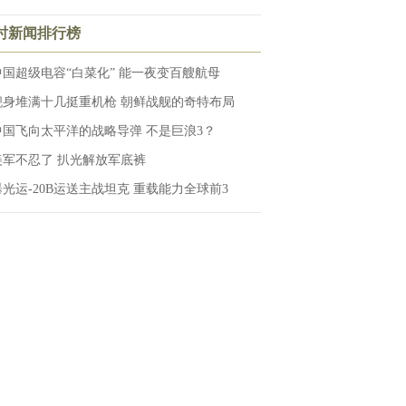
小时新闻排行榜
中国超级电容“白菜化” 能一夜变百艘航母
舰身堆满十几挺重机枪 朝鲜战舰的奇特布局
中国飞向太平洋的战略导弹 不是巨浪3？
美军不忍了 扒光解放军底裤
曝光运-20B运送主战坦克 重载能力全球前3