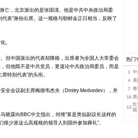
坠毁身亡，北京派出的是张国清。他是中共中央政治局委
别代表”身份出席。这一规格与朝鲜金正日相当，反映了
变化。
希。但中国派出的代表却降格，出席者为全国人大常委会
热门
级，但他既不是中共党员，更遑论中共政治局委员，而是
1
中
主席特别代表”的头衔。
4
美
7
香
会议副主席梅德韦杰夫（Dmitry Medvedev），并
10
黑
红
13
园
马晓霖向BBC中文指出，何维“算是类似副议长这样的
我们很少派这么高规格的领导人到国外参加葬礼”。