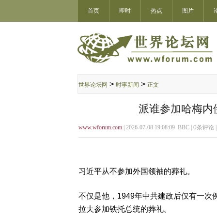
首页
即时
热点
图片
>
>
世界论坛网
时事新闻
正文
派谁参加哈梅内
www.wforum.com
| 2026-07-08 19:08:09 BBC |
0
条评论 
习近平从不参加外国领袖的葬礼。
不仅是他，1949年中共建政后仅有一次
拉夫参加铁托总统的葬礼。