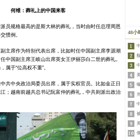
何维：葬礼上的中国来客
国派员规格最高的是斯大林的葬礼，当时由时任总理周恩
48
外交惯例。
家副主席作为特别代表出席，比如时任中国副主席李源潮
时任中国副主席王岐山出席英女王伊丽莎白二世的葬礼。
，属于“位高权不重”。
由中共中央政治局委员出席，属于实权官员。比如金正日
德江；越南前越共总书记阮富仲的葬礼，中共则派出政治