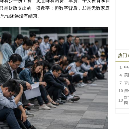
着少一份工资，更意味着房贷、车贷、子女教育和日
上只是财政支出的一项数字；但数字背后，却是无数家庭
，恐怕还远没有结束。
热门
1
中
4
美
7
香
10
黑
红
13
园