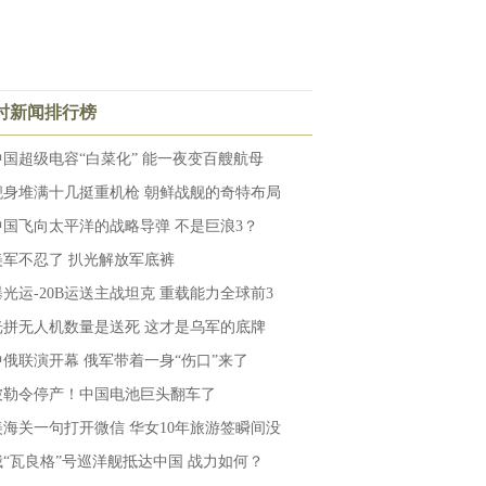
小时新闻排行榜
中国超级电容“白菜化” 能一夜变百艘航母
舰身堆满十几挺重机枪 朝鲜战舰的奇特布局
中国飞向太平洋的战略导弹 不是巨浪3？
美军不忍了 扒光解放军底裤
曝光运-20B运送主战坦克 重载能力全球前3
光拼无人机数量是送死 这才是乌军的底牌
中俄联演开幕 俄军带着一身“伤口”来了
被勒令停产！中国电池巨头翻车了
美海关一句打开微信 华女10年旅游签瞬间没
俄“瓦良格”号巡洋舰抵达中国 战力如何？