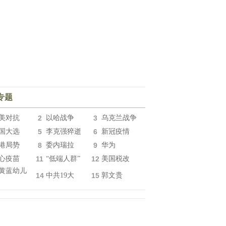
专题
美对抗
2
以哈战争
3
乌克兰战争
国大选
5
李克强猝逝
6
新冠疫情
港局势
8
委内瑞拉
9
华为
心疫苗
11
“低端人群”
12
美国税改
黄蓝幼儿
14
中共19大
15
郭文贵