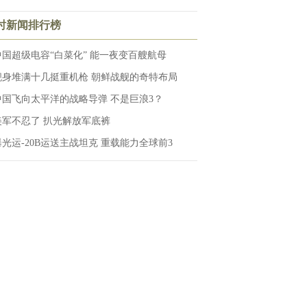
小时新闻排行榜
中国超级电容“白菜化” 能一夜变百艘航母
舰身堆满十几挺重机枪 朝鲜战舰的奇特布局
中国飞向太平洋的战略导弹 不是巨浪3？
美军不忍了 扒光解放军底裤
曝光运-20B运送主战坦克 重载能力全球前3