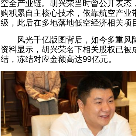
空全产业链。胡兴荣当时曾公开表态
购积累自主核心技术，依靠航空产业
级，此后在多地落地低空经济相关项
风光千亿版图背后，如今多重风险
资料显示，胡兴荣名下相关股权已被
结，冻结对应金额高达99亿元。