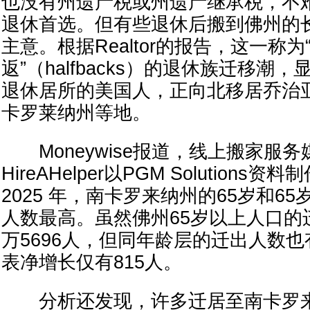
也没有州遗产税或州遗产继承税，不
退休首选。但有些退休后搬到佛州的
主意。根据Realtor的报告，这一称为
返”（halfbacks）的退休族迁移潮
退休居所的美国人，正向北移居乔治
卡罗莱纳州等地。
Moneywise报道，线上搬家服务
HireAHelper以PGM Solution
2025 年，南卡罗来纳州的65岁和6
人数最高。虽然佛州65岁以上人口的
万5696人，但同年龄层的迁出人数也有
表净增长仅有815人。
分析还发现，许多迁居至南卡罗来