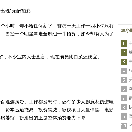
现"无酬拍戏"。
小时，却不给任何薪水；群演一天工作十四小时只有
48
元。曾经一个明星拿走全剧组一半预算，如今却有人为了
"，不少业内人士直言，现在演员比白菜还便宜。
轰
姓连房贷、工作都发愁时，还有多少人愿意花钱进电
迷，资本迅速撤离，投资锐减，影视项目大量停摆。电影
票房萎缩，折射出的正是整体消费能力下降。