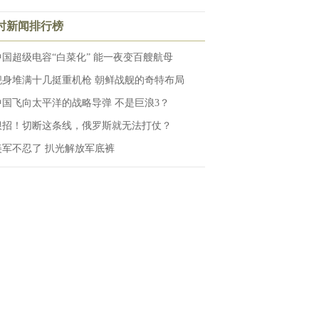
小时新闻排行榜
中国超级电容“白菜化” 能一夜变百艘航母
舰身堆满十几挺重机枪 朝鲜战舰的奇特布局
中国飞向太平洋的战略导弹 不是巨浪3？
狠招！切断这条线，俄罗斯就无法打仗？
美军不忍了 扒光解放军底裤