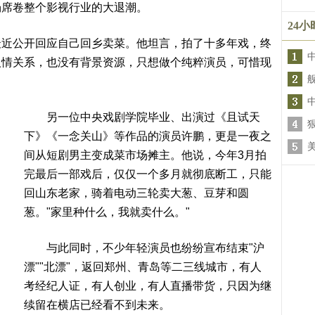
席卷整个影视行业的大退潮。
24
公开回应自己回乡卖菜。他坦言，拍了十多年戏，终
人情关系，也没有背景资源，只想做个纯粹演员，可惜现
另一位中央戏剧学院毕业、出演过《且试天
下》《一念关山》等作品的演员许鹏，更是一夜之
间从短剧男主变成菜市场摊主。他说，今年3月拍
完最后一部戏后，仅仅一个多月就彻底断工，只能
回山东老家，骑着电动三轮卖大葱、豆芽和圆
葱。"家里种什么，我就卖什么。"
与此同时，不少年轻演员也纷纷宣布结束"沪
漂""北漂"，返回郑州、青岛等二三线城市，有人
考经纪人证，有人创业，有人直播带货，只因为继
续留在横店已经看不到未来。