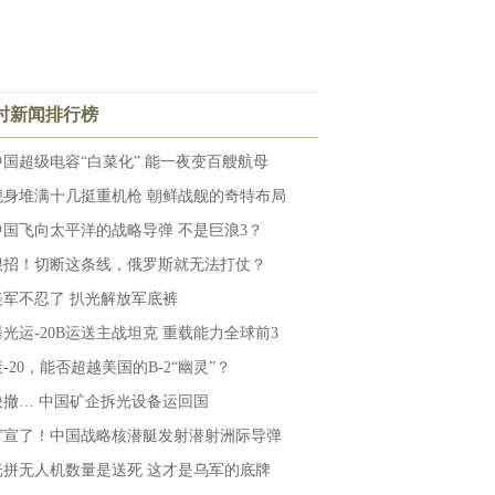
小时新闻排行榜
中国超级电容“白菜化” 能一夜变百艘航母
舰身堆满十几挺重机枪 朝鲜战舰的奇特布局
中国飞向太平洋的战略导弹 不是巨浪3？
狠招！切断这条线，俄罗斯就无法打仗？
美军不忍了 扒光解放军底裤
曝光运-20B运送主战坦克 重载能力全球前3
-20，能否超越美国的B-2“幽灵”？
快撤… 中国矿企拆光设备运回国
官宣了！中国战略核潜艇发射潜射洲际导弹
光拼无人机数量是送死 这才是乌军的底牌