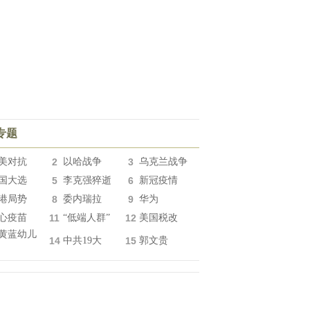
专题
美对抗
2
以哈战争
3
乌克兰战争
国大选
5
李克强猝逝
6
新冠疫情
港局势
8
委内瑞拉
9
华为
心疫苗
11
“低端人群”
12
美国税改
黄蓝幼儿
14
中共19大
15
郭文贵