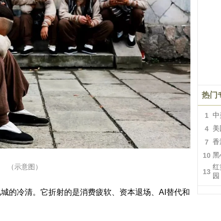
热门
1
中
4
美
7
香
10
黑
（示意图）
红
13
园
的冷清。它折射的是消费疲软、资本退场、AI替代和