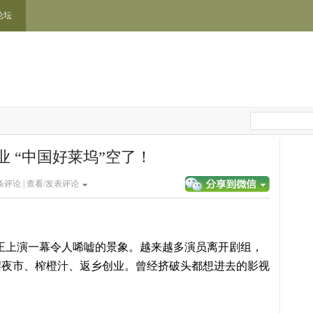
论坛
业 “中国好莱坞”空了！
条评论 |
查看/发表评论
正上演一幕令人唏嘘的景象。越来越多演员离开剧组，
摆夜市、榨橙汁、返乡创业。曾经挤破头都想进去的影视