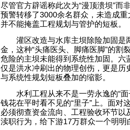
尽管官方辟谣称此次为“漫顶溃坝”而
预警转移了3000余名群众，未造成
并不能掩盖工程规划与管护的短板。
灌区改造与水库主坝除险加固是两
金，这种“头痛医头、脚痛医脚”的割
危险的主坝未能得到系统性加固。六
仅是洪水冲刷出的物理创伤，更是历
与系统性规划短板叠加的缩影。
水利工程从来不是一劳永逸的“面子
钱花在平时看不见的“里子”上。面对
必须彻查资金流向、工程验收环节以
渎职行为，给下游17万群众一个明明