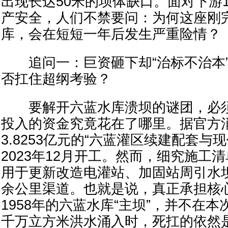
出现长达50米的坝体缺口。面对下游
产安全，人们不禁要问：为何这座刚
库，会在短短一年后发生严重险情？
追问一：巨资砸下却“治标不治本”
否扛住超纲考验？
要解开六蓝水库溃坝的谜团，必须
投入的资金究竟花在了哪里。据官方
3.8253亿元的“六蓝灌区续建配套与
2023年12月开工。然而，细究施工
用于更新改造电灌站、加固站周引水坝
余公里渠道。也就是说，真正承担核
1958年的六蓝水库“主坝”，并不在
千万立方米洪水涌入时，死扛的依然是