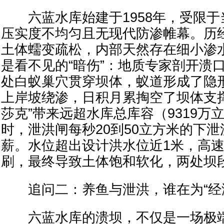
六蓝水库始建于1958年，受限于
压实度不均匀且无现代防渗帷幕。历经
土体蠕变疏松，内部天然存在细小渗
是看不见的“暗伤”：地质专家剖开溃
处白蚁巢穴贯穿坝体，蚁道形成了隐
上岸坡绕渗，日积月累掏空了坝体支
莎克”带来远超水库总库容（9319万
时，泄洪闸每秒20到50立方米的下
薪。水位超出设计洪水位近1米，高
刷，最终导致土体饱和软化，两处坝
追问二：养鱼与泄洪，谁在为“经济
六蓝水库的溃坝，不仅是一场极端