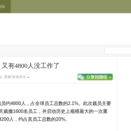
论坛
又有4800人没工作了
 |
查看/发表评论
裁员
约4800人
，占全球员工总数的
2.1%
。此次裁员主要
当天裁撤
1600名员工
，并启动历史上规模最大的一次重
3200人
，约占其员工总数的
20%
。