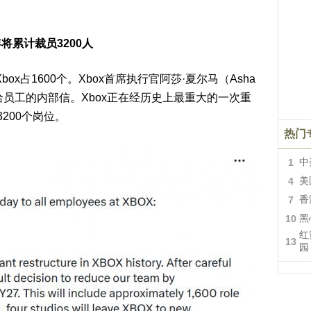
年将累计裁员3200人
box占
1600个
。Xbox首席执行官阿莎·夏尔马（Asha
发给员工的内部信。Xbox正在经历史上最重大的一次重
3200个岗位
。
热门
1
中
4
美
7
香
10
黑
红
13
园