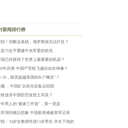
小时新闻排行榜
狠招！切断这条线，俄罗斯就无法打仗？
这是习近平重建中央军委的前兆
中国已经获得了世界上最重要的机器？
250年庆典 中国产军机飞越自由女神像？
-20，能否超越美国的B-2“幽灵”？
快撤… 中国矿企拆光设备运回国
巴铁放弃中国防空改投土耳其？
中年男人的“败家三件套”，第一竟是…
美军强到难以想象 中国航母难破美军记录
震惊：34岁女教师性侵13岁男生 并生下他的