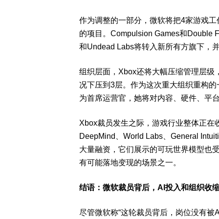
作为调整的一部分，微软将
把4家游戏工
的项目。Compulsion Games和Double 
和Undead Labs将转入新所有方旗
组织层面，Xbox还将大幅压缩管理层级
况下压到
3层
。作为这次重大组织重构的一部分
为首席运营官，她将对内容、硬件、平
Xbox裁员发生之际，游戏行业整体正在
DeepMind、World Labs、General Intu
大量融资
，它们展示的可玩世界模型也
有可能落地变现的场景之一。
结语：微软裁员背后，AI投入和组织收
尽管微软称“这轮裁员背后，岗位没有被A