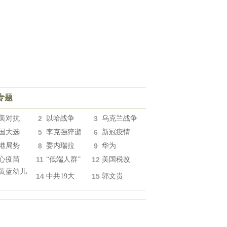
专题
美对抗
2
以哈战争
3
乌克兰战争
国大选
5
李克强猝逝
6
新冠疫情
港局势
8
委内瑞拉
9
华为
心疫苗
11
“低端人群”
12
美国税改
黄蓝幼儿
14
中共19大
15
郭文贵