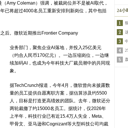
Amy Coleman）强调，被裁岗位并不是被AI取代，
24
一年已将
超过4000名员工
重新安排到新岗位，其中包括
入之后。微软近期推出
Frontier Company
业务部门，聚焦企业AI落地，并投入
25亿美元
（约合人民币170亿元）
。一边压缩岗位，一边继
轰
续加码AI，也成为今年科技大厂裁员潮中的共同现
象。
据TechCrunch报道，今年4月，微软曾向未披露数
量的员工提供自愿离职方案，据估算涉及
约5500
人
，目标是打造更高绩效的团队。去年，微软还分
两轮裁撤了
约15000名员工
。据统计，仅2026年
上半年，科技行业已有
近15.4万人
失业，Meta、
甲骨文、亚马逊和Cognizant等大型科技公司均裁