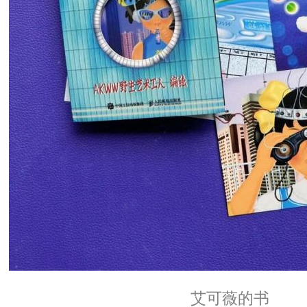
艾可薇的书