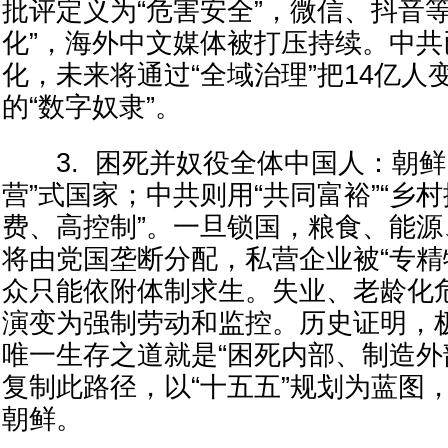
批评定义为“危害安全”，微信、抖音
化”，海外中文媒体被打压持续。中
化，未来将通过“全域治理”把14亿人
的“数字奴隶”。
3. 困死并奴役全体中国人：朝鲜
营”式国家；中共则用“共同富裕”“乡村
费、高控制”。一旦锁国，粮食、能
将由党国垄断分配，私营企业被“专精
众只能依附体制求生。失业、老龄化危
演变为强制劳动和监控。历史证明，
唯一生存之道就是“困死内部、制造外
复制此路径，以“十五五”规划为蓝图
朝鲜。