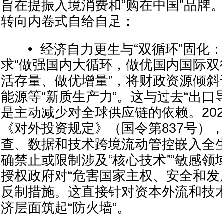
旨在提振入境消费和“购在中国”品牌
转向内卷式自给自足：
• 经济自力更生与“双循环”固化
求“做强国内大循环，做优国内国际双
活存量、做优增量”，将财政资源倾斜
能源等“新质生产力”。这与过去“出口
是主动减少对全球供应链的依赖。202
《对外投资规定》（国令第837号）
查、数据和技术跨境流动管控嵌入全
确禁止或限制涉及“核心技术”“敏感领
授权政府对“危害国家主权、安全和发
反制措施。这直接针对资本外流和技
济层面筑起“防火墙”。