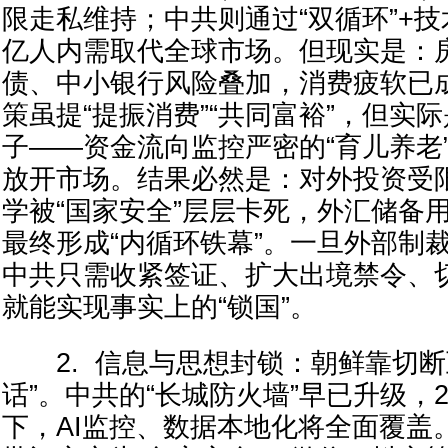
限走私维持；中共则通过“双循环”+技
亿人内需取代全球市场。但现实是：
债、中小银行风险叠加，消费疲软已成
策虽提“提振消费”“共同富裕”，但实际
子——资金流向监控严密的“育儿养老
放开市场。结果必然是：对外投资受
学被“国家安全”层层卡死，外汇储备
最终形成“内循环铁幕”。一旦外部制
中共只需收紧签证、扩大出境禁令、切
就能实现事实上的“锁国”。
2. 信息与思想封锁：朝鲜靠切断
话”。中共的“长城防火墙”早已升级，2
下，AI监控、数据本地化将全面覆盖