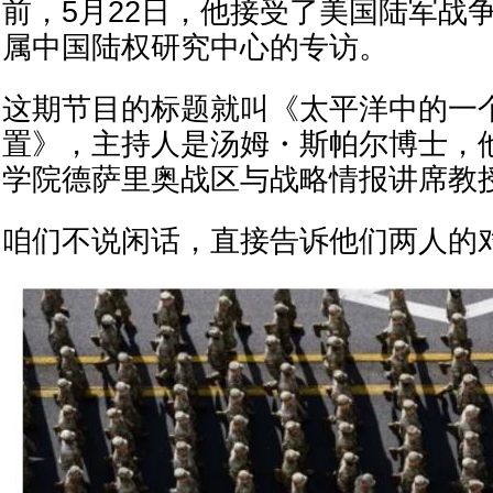
前，5月22日，他接受了美国陆军战
属中国陆权研究中心的专访。
这期节目的标题就叫《太平洋中的一
置》，主持人是汤姆・斯帕尔博士，
学院德萨里奥战区与战略情报讲席教
咱们不说闲话，直接告诉他们两人的