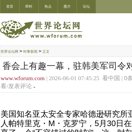
首页
即时
热点
图片
论坛
>
>
世界论坛网
时事新闻
正文
香会上有趣一幕，驻韩美军司令
www.wforum.com
| 2026-06-01 07:45:25 看中国 |
0
条
看/发表评论
美国知名亚太安全专家哈德逊研究所
人帕特里克・M・克罗宁，5月30日