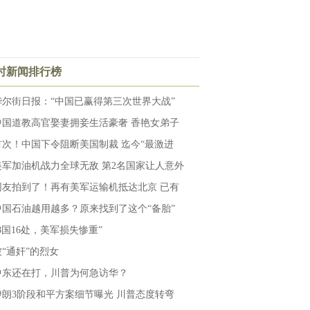
小时新闻排行榜
华尔街日报：“中国已赢得第三次世界大战”
中国道教高官娶妻拥妾生活豪奢 香艳女弟子
首次！中国下令阻断美国制裁 迄今“最激进
美军加油机战力全球无敌 第2名国家让人意外
网友拍到了！再有美军运输机抵达北京 已有
中国石油越用越多？原来找到了这个“备胎”
“8国16处，美军损失惨重”
被“通奸”的烈女
中东还在打，川普为何急访华？
伊朗3阶段和平方案细节曝光 川普态度转弯