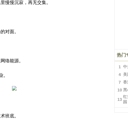
系里慢慢沉寂，再无交集。
。
为的对面。
热门
生网络能源。
1
中
4
美
业。
7
香
10
黑
红
13
园
技术班底。