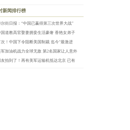
小时新闻排行榜
华尔街日报：“中国已赢得第三次世界大战”
中国道教高官娶妻拥妾生活豪奢 香艳女弟子
首次！中国下令阻断美国制裁 迄今“最激进
美军加油机战力全球无敌 第2名国家让人意外
网友拍到了！再有美军运输机抵达北京 已有