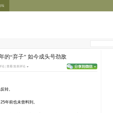
论坛
年的“弃子” 如今成头号劲敌
论 |
查看/发表评论
的反转。
25年前也未曾料到。