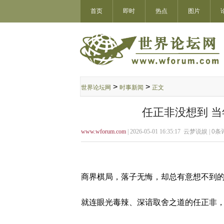
首页
即时
热点
图片
>
>
世界论坛网
时事新闻
正文
任正非没想到 当
www.wforum.com
| 2026-05-01 16:35:17 云梦说娱 |
0
条评
商界棋局，落子无悔，却总有意想不到
就连眼光毒辣、深谙取舍之道的任正非，