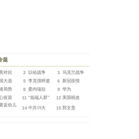
专题
美对抗
2
以哈战争
3
乌克兰战争
国大选
5
李克强猝逝
6
新冠疫情
港局势
8
委内瑞拉
9
华为
心疫苗
11
“低端人群”
12
美国税改
黄蓝幼儿
14
中共19大
15
郭文贵