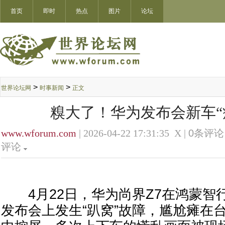
首页
即时
热点
图片
论坛
>
>
世界论坛网
时事新闻
正文
糗大了！华为发布会新车“
www.wforum.com
| 2026-04-22 17:31:35 X |
0
条评论 
评论
4月22日，华为尚界Z7在鸿蒙智行
发布会上发生“趴窝”故障，尴尬瘫在