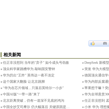
(0)
相关新闻
任正非没想到 当年的“弃子” 如今成头号劲敌
DeepSeek 
顶尖科学家跳槽华为 敲响国安警钟
突发 华为大模
华为扔出“王炸” 英伟达一夜不淡定
德国顶尖通信学
这个国家大翻脸 让北京跳脚
华为内部反腐通
“华为在芯片领域，只落后英特尔一小步”
苹果想干嘛？突
中国AI版“一带一路”来了
华为全球悬赏30
北京距离突破，仍有一道深不见底的鸿沟
任正非没想到 
中国全抄艾司摩尔 仍大幅落后 关键原因是…
小米 华为 理想