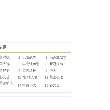
专题
美对抗
2
以哈战争
3
乌克兰战争
国大选
5
李克强猝逝
6
新冠疫情
港局势
8
委内瑞拉
9
华为
心疫苗
11
“低端人群”
12
美国税改
黄蓝幼儿
14
中共19大
15
郭文贵