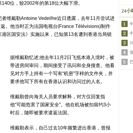
140位，较2002年的第18位大幅下滑。
24
勒Antoine Vedeilhe近日透露，去年11月尝试进
时正为法国电视台(France Télévisions)制作
《港区国安法》实施以来，已知第13名遭到香港当局锁
据维戴勒忆述;他去年11月2日飞抵本港入境时，被
带进房间审问，期间接受了讯问和全身搜查。他看
见对方手上持有一个写有“机密”字样的文件夹，并
要求他写下所有在香港认识和访问过的人名。
维戴勒曾向海关人员要求解释，对方仅回复指
他“可能危害了国家安全”。他在机场被扣留约3小
时后，随即被要求遣返法国。
维戴勒表示，自己过去10年频繁进出香港，曾报