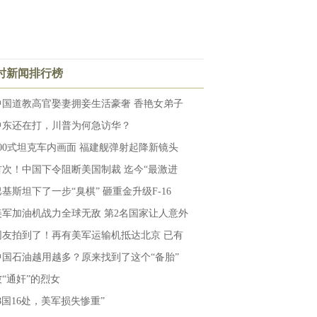
小时新闻排行榜
中国道教高官娶妻拥妾生活豪奢 香艳女弟子
中东还在打，川普为何急访华？
100式坦克车内画面 福建舰弹射起降新镜头
首次！中国下令阻断美国制裁 迄今“最激进
巴基斯坦下了一步“臭棋” 砸重金升级F-16
美军加油机战力全球无敌 第2名国家让人意外
网友拍到了！再有美军运输机抵达北京 已有
中国石油越用越多？原来找到了这个“备胎”
被“通奸”的烈女
“8国16处，美军损失惨重”