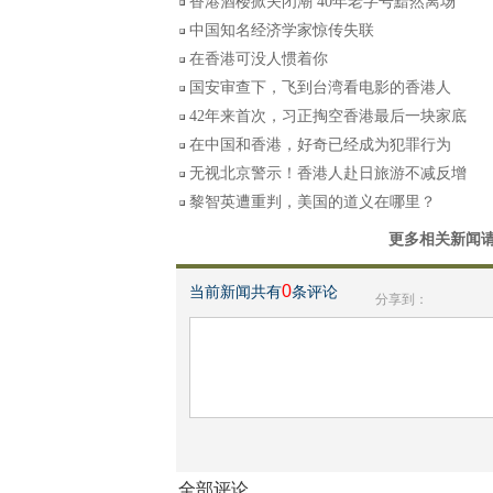
香港酒楼掀关闭潮 40年老字号黯然离场
中国知名经济学家惊传失联
在香港可没人惯着你
国安审查下，飞到台湾看电影的香港人
42年来首次，习正掏空香港最后一块家底
在中国和香港，好奇已经成为犯罪行为
无视北京警示！香港人赴日旅游不减反增
黎智英遭重判，美国的道义在哪里？
更多相关新闻
0
当前新闻共有
条评论
分享到：
全部评论