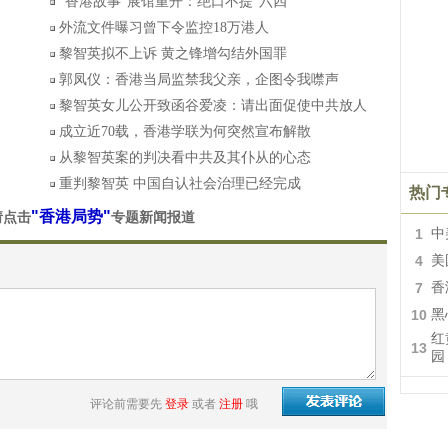
“香港故事”展馆重开：绝口不提“六四”
外流文件曝习曾下令监控18万港人
黎智英拟不上诉 黄之锋增勾结外国罪
郭凤仪：香港当局监禁我父亲，企图令我噤声
黎智英女儿公开致函谷爱凌：请出面促使中共放人
成立近70载，香港学联为何突然宣布解散
从黎智英案的判决看中共及其仆从的心态
重判黎智英 中国自认社会治理已经完成
热门
"香港局势"
请点击
专题新闻报道
1
中
4
美
7
香
10
黑
红
13
园
评论前需要先
登录
或者
注册
哦