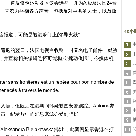
道反修例运动及区议会选举，并为Arte及法国24台
其报道一直努力平衡各方声音，包括反对中共的人士，以及政
48
篇深度报道，可能是被港府盯上的“导火线”。
遭遣返的翌日，法国电视台收到一封匿名电子邮件，威胁
，并宣称相关编辑选择可能构成“煽动仇恨”，令媒体机
境，但随后在港期间怀疑被国安警跟踪。Antoine亦
攻击，纪录片中的消息来源亦受到骚扰。
ksandra Bielakowska)指出，此案例显示香港在打