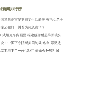
小时新闻排行榜
中国道教高官娶妻拥妾生活豪奢 香艳女弟子
中东还在打，川普为何急访华？
100式坦克车内画面 福建舰弹射起降新镜头
首次！中国下令阻断美国制裁 迄今“最激进
巴基斯坦下了一步“臭棋” 砸重金升级F-16