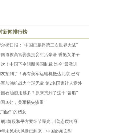
小时新闻排行榜
华尔街日报：“中国已赢得第三次世界大战”
中国道教高官娶妻拥妾生活豪奢 香艳女弟子
首次！中国下令阻断美国制裁 迄今“最激进
网友拍到了！再有美军运输机抵达北京 已有
美军加油机战力全球无敌 第2名国家让人意外
中国石油越用越多？原来找到了这个“备胎”
“8国16处，美军损失惨重”
被“通奸”的烈女
伊朗3阶段和平方案细节曝光 川普态度转弯
40年未见4大风暴已到来！中国必须面对