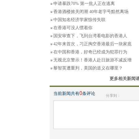
申请暴跌70% 第一批人正在逃离
香港酒楼掀关闭潮 40年老字号黯然离场
中国知名经济学家惊传失联
在香港可没人惯着你
国安审查下，飞到台湾看电影的香港人
42年来首次，习正掏空香港最后一块家底
在中国和香港，好奇已经成为犯罪行为
无视北京警示！香港人赴日旅游不减反增
黎智英遭重判，美国的道义在哪里？
更多相关新闻
0
当前新闻共有
条评论
分享到：