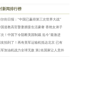
小时新闻排行榜
华尔街日报：“中国已赢得第三次世界大战”
中国道教高官娶妻拥妾生活豪奢 香艳女弟子
首次！中国下令阻断美国制裁 迄今“最激进
网友拍到了！再有美军运输机抵达北京 已有
美军加油机战力全球无敌 第2名国家让人意外