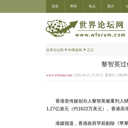
首页
即时
热点
图片
>
>
世界论坛网
时事新闻
正文
黎智英过
www.wforum.com
| 2026-04-21 21:20:32 香港01 |
0
条评论
香港壹传媒创办人黎智英被重判入狱2
1.27亿港元（约1622万美元）。香港
港媒报道，香港政府早前剔除《苹果日