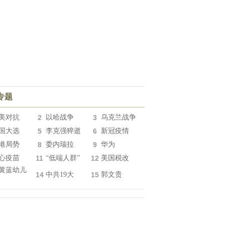
专题
美对抗
2
以哈战争
3
乌克兰战争
国大选
5
李克强猝逝
6
新冠疫情
港局势
8
委内瑞拉
9
华为
心疫苗
11
“低端人群”
12
美国税改
黄蓝幼儿
14
中共19大
15
郭文贵