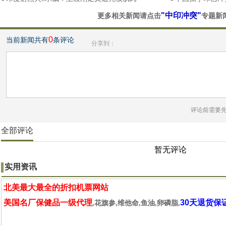
"中印冲突"
更多相关新闻请点击
专题新
0
当前新闻共有
条评论
分享到：
评论前需要
全部评论
暂无评论
实用资讯
北美最大最全的折扣机票网站
美国名厂保健品一级代理
30天退货保
,花旗参,维他命,鱼油,卵磷脂,