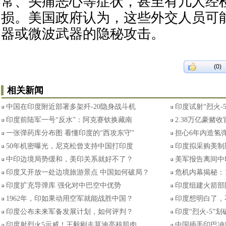
常、头痛恶心等症状，甚至有几人经
损。美国政府认为，这些外交人员可
器或微波武器的隐秘攻击。
(0)
相关新闻
中国在印度附近部署多架歼-20隐身战斗机
印度试射“烈火-
印度前陆军一号“反水”：阿克赛钦换藏南
2.38万亿豪赌
一张弹药库分布图 看懂印度的“西攻东守”
担心6年内造氢弹
50年机密曝光，尼克松曾支持中国打印度
印度拟采购美制
中印边境局势缓和，美印关系就好不了？
美军报告离间中
印度又开放一处边境旅游景点 中国如何破局？
危机内幕揭秘：
印度扩充导弹库 强化对中巴空中优势
印度组建火箭部
1962年，印如果动用空军就能战胜中国？
印度想明白了，
印度公布未来军备发展计划，如何评判？
印度“烈火-5”
印度射烈火5示威！王毅刚走莫迪亮核肌肉
中国插手印巴冲