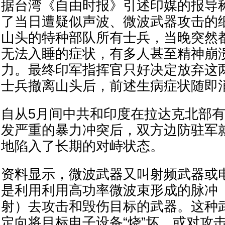
据台湾《自由时报》引述印媒的报导
了当日遭疑似声波、微波武器攻击的
山头的特种部队所有士兵，当晚突然
无法入睡的症状，有多人甚至精神崩
力。最终印军指挥官只好决定放弃这
士兵撤离山头后，前述生病症状随即
自从5月间中共和印度在拉达克北部
发严重的暴力冲突后，双方边防驻军
地陷入了长期的对峙状态。
资料显示，微波武器又叫射频武器或
是利用利用高功率微波束形成的脉冲
射）去攻击和毁伤目标的武器。这种
定向将目标电子设备“烧”坏，或对攻