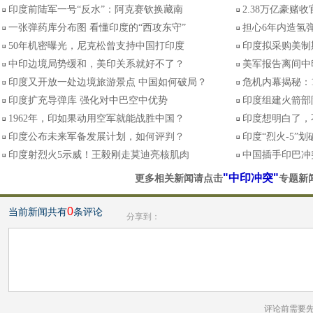
印度前陆军一号“反水”：阿克赛钦换藏南
2.38万亿豪赌
一张弹药库分布图 看懂印度的“西攻东守”
担心6年内造氢弹
50年机密曝光，尼克松曾支持中国打印度
印度拟采购美制
中印边境局势缓和，美印关系就好不了？
美军报告离间中
印度又开放一处边境旅游景点 中国如何破局？
危机内幕揭秘：
印度扩充导弹库 强化对中巴空中优势
印度组建火箭部
1962年，印如果动用空军就能战胜中国？
印度想明白了，
印度公布未来军备发展计划，如何评判？
印度“烈火-5”
印度射烈火5示威！王毅刚走莫迪亮核肌肉
中国插手印巴冲
"中印冲突"
更多相关新闻请点击
专题新
0
当前新闻共有
条评论
分享到：
评论前需要