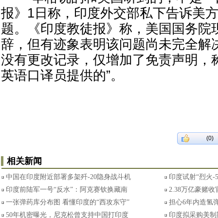
报》1日称，印度外交部私下告诉美
题。《印度教徒报》称，美国国务院
辞，但有迹象表明该问题尚未完全解
没有更改记录，仅增加了免责声明，
英语口译员提供的”。
(0)
相关新闻
中国在印度附近部署多架歼-20隐身战斗机
印度试射“烈火-
印度前陆军一号“反水”：阿克赛钦换藏南
2.38万亿豪赌
一张弹药库分布图 看懂印度的“西攻东守”
担心6年内造氢弹
50年机密曝光，尼克松曾支持中国打印度
印度拟采购美制