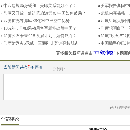
中印边境局势缓和，美印关系就好不了？
美军报告离间中
印度又开放一处边境旅游景点 中国如何破局？
危机内幕揭秘：
印度扩充导弹库 强化对中巴空中优势
印度组建火箭部
1962年，印如果动用空军就能战胜中国？
印度想明白了，
印度公布未来军备发展计划，如何评判？
印度“烈火-5”
印度射烈火5示威！王毅刚走莫迪亮核肌肉
中国插手印巴冲
"中印冲突"
更多相关新闻请点击
专题新
0
当前新闻共有
条评论
分享到：
评论前需要
全部评论