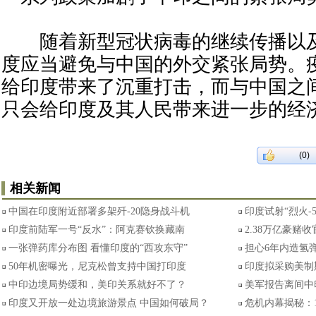
随着新型冠状病毒的继续传播以及
度应当避免与中国的外交紧张局势。
给印度带来了沉重打击，而与中国之
只会给印度及其人民带来进一步的经
(0)
相关新闻
中国在印度附近部署多架歼-20隐身战斗机
印度试射“烈火-
印度前陆军一号“反水”：阿克赛钦换藏南
2.38万亿豪赌
一张弹药库分布图 看懂印度的“西攻东守”
担心6年内造氢弹
50年机密曝光，尼克松曾支持中国打印度
印度拟采购美制
中印边境局势缓和，美印关系就好不了？
美军报告离间中
印度又开放一处边境旅游景点 中国如何破局？
危机内幕揭秘：