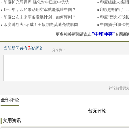
印度扩充导弹库 强化对中巴空中优势
印度组建火箭部
1962年，印如果动用空军就能战胜中国？
印度想明白了，
印度公布未来军备发展计划，如何评判？
印度“烈火-5”
印度射烈火5示威！王毅刚走莫迪亮核肌肉
中国插手印巴冲
"中印冲突"
更多相关新闻请点击
专题新
0
当前新闻共有
条评论
分享到：
评论前需要
全部评论
暂无评论
实用资讯