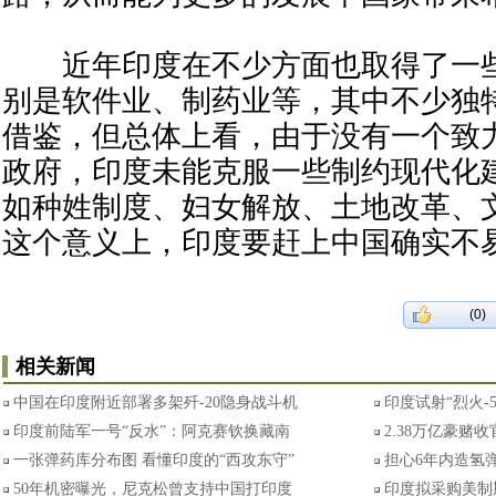
近年印度在不少方面也取得了一些
别是软件业、制药业等，其中不少独
借鉴，但总体上看，由于没有一个致
政府，印度未能克服一些制约现代化
如种姓制度、妇女解放、土地改革、
这个意义上，印度要赶上中国确实不
(0)
相关新闻
中国在印度附近部署多架歼-20隐身战斗机
印度试射“烈火-
印度前陆军一号“反水”：阿克赛钦换藏南
2.38万亿豪赌
一张弹药库分布图 看懂印度的“西攻东守”
担心6年内造氢弹
50年机密曝光，尼克松曾支持中国打印度
印度拟采购美制