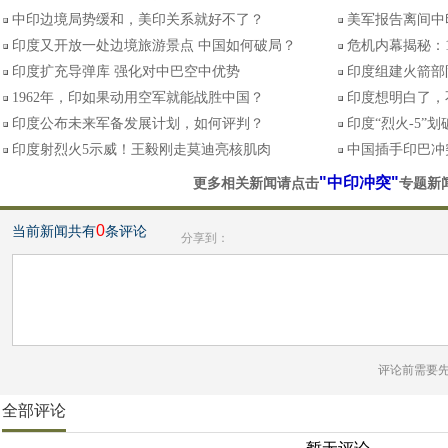
中印边境局势缓和，美印关系就好不了？
美军报告离间中
印度又开放一处边境旅游景点 中国如何破局？
危机内幕揭秘：
印度扩充导弹库 强化对中巴空中优势
印度组建火箭部
1962年，印如果动用空军就能战胜中国？
印度想明白了，
印度公布未来军备发展计划，如何评判？
印度“烈火-5”
印度射烈火5示威！王毅刚走莫迪亮核肌肉
中国插手印巴冲
"中印冲突"
更多相关新闻请点击
专题新
0
当前新闻共有
条评论
分享到：
评论前需要
全部评论