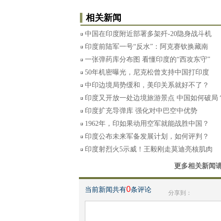
相关新闻
中国在印度附近部署多架歼-20隐身战斗机
印度前陆军一号“反水”：阿克赛钦换藏南
一张弹药库分布图 看懂印度的“西攻东守”
50年机密曝光，尼克松曾支持中国打印度
中印边境局势缓和，美印关系就好不了？
印度又开放一处边境旅游景点 中国如何破局
印度扩充导弹库 强化对中巴空中优势
1962年，印如果动用空军就能战胜中国？
印度公布未来军备发展计划，如何评判？
印度射烈火5示威！王毅刚走莫迪亮核肌肉
更多相关新闻
0
当前新闻共有
条评论
分享到：