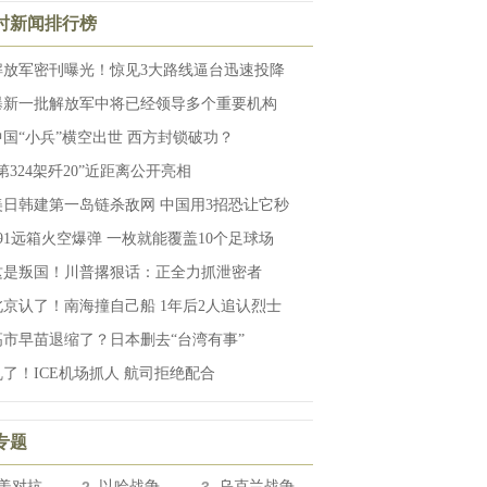
小时新闻排行榜
解放军密刊曝光！惊见3大路线逼台迅速投降
曝新一批解放军中将已经领导多个重要机构
中国“小兵”横空出世 西方封锁破功？
第324架歼20”近距离公开亮相
美日韩建第一岛链杀敌网 中国用3招恐让它秒
191远箱火空爆弹 一枚就能覆盖10个足球场
这是叛国！川普撂狠话：正全力抓泄密者
北京认了！南海撞自己船 1年后2人追认烈士
高市早苗退缩了？日本删去“台湾有事”
乱了！ICE机场抓人 航司拒绝配合
专题
美对抗
以哈战争
乌克兰战争