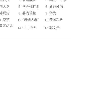
2
3
国大选
5
李克强猝逝
6
新冠疫情
港局势
8
委内瑞拉
9
华为
心疫苗
11
“低端人群”
12
美国税改
黄蓝幼儿
14
中共19大
15
郭文贵