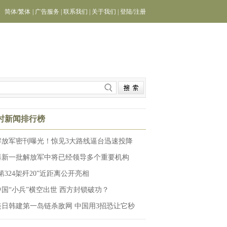
简体
/
繁体
|
广告服务
|
联系我们
|
关于我们
|
登陆
/
注册
小时新闻排行榜
解放军密刊曝光！惊见3大路线逼台迅速投降
曝新一批解放军中将已经领导多个重要机构
第324架歼20”近距离公开亮相
中国“小兵”横空出世 西方封锁破功？
美日韩建第一岛链杀敌网 中国用3招恐让它秒