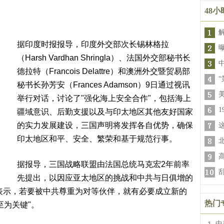
48
据印度时报报导，印度外交部次长锡林格拉
（Harsh Vardhan Shringla）、法国外交部秘书长
德拉特（Francois Delattre）和澳洲外交暨贸易部
“
秘书长孙芳安（Frances Adamson）9日通过视讯
举行对话，讨论了"强化海上安全合作"，包括海上
疆域意识、后勤支援以及与印太地区其他友好国家
的实力发展建设，三国声明将发挥各自优势，确保
印太地区和平、安全、繁荣和基于规范行事。
据报导，三国战略联盟由法国总统马克宏2年前率
先提出，以因应亚太地区的挑战和中共与日俱增的
时表示，若要被中共尊重为对等伙伴，就有必要成立新的
热门
至为关键"。
中