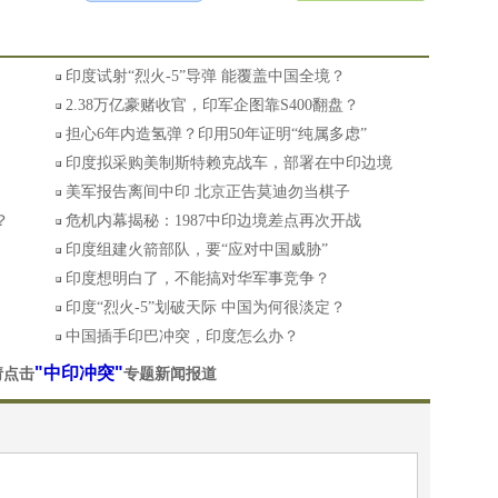
印度试射“烈火-5”导弹 能覆盖中国全境？
2.38万亿豪赌收官，印军企图靠S400翻盘？
担心6年内造氢弹？印用50年证明“纯属多虑”
印度拟采购美制斯特赖克战车，部署在中印边境
美军报告离间中印 北京正告莫迪勿当棋子
？
危机内幕揭秘：1987中印边境差点再次开战
印度组建火箭部队，要“应对中国威胁”
印度想明白了，不能搞对华军事竞争？
印度“烈火-5”划破天际 中国为何很淡定？
中国插手印巴冲突，印度怎么办？
"中印冲突"
请点击
专题新闻报道