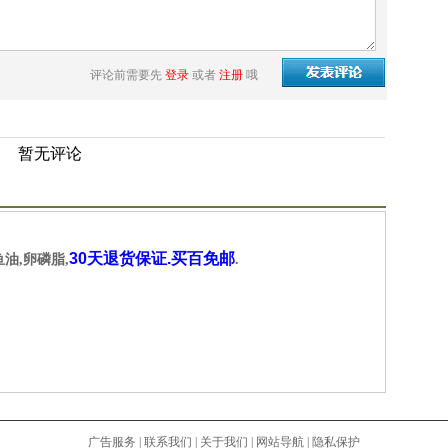
评论前需要先
登录
或者
注册
哦
暂无评论
30天退货保证.买百免邮
鱼油,卵磷脂,
.
广告服务
|
联系我们
|
关于我们
|
网站导航
|
隐私保护