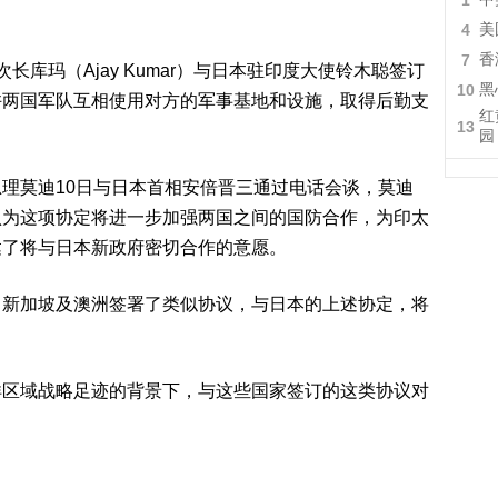
1
4
美
7
香
库玛（Ajay Kumar）与日本驻印度大使铃木聪签订
10
黑
许两国军队互相使用对方的军事基地和设施，取得后勤支
红
13
园
理莫迪10日与日本首相安倍晋三通过电话会谈，莫迪
认为这项协定将进一步加强两国之间的国防合作，为印太
达了将与日本新政府密切合作的意愿。
、新加坡及澳洲签署了类似协议，与日本的上述协定，将
洋区域战略足迹的背景下，与这些国家签订的这类协议对