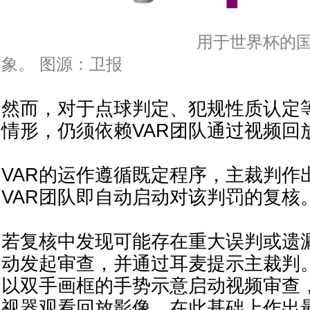
用于世界杯的国际足联
象。 图源：卫报
然而，对于点球判定、犯规性质认定
情形，仍须依赖VAR团队通过视频回
VAR的运作遵循既定程序，主裁判作
VAR团队即自动启动对该判罚的复核
若复核中发现可能存在重大误判或遗漏
动发起审查，并通过耳麦提示主裁判
以双手画框的手势示意启动视频审查
视器观看回放影像，在此基础上作出