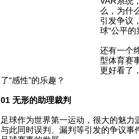
VAR系统
么，为什
引发争议
球“公平的
还有一个
型体育赛
更好看了
了“感性”的乐趣？
01 无形的助理裁判
足球作为世界第一运动，很大的魅力源
与此同时误判、漏判等引发的争议事