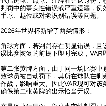
包括进球、点球、红牌和错认身份，
判罚中的事实性错误或严重遗漏，例
手球、越位或对象识别错误等问题。
2026年世界杯新增了两类情形：
角球方面，若判罚存在明显错误，且
误比赛恢复的前提下即时完成，VAR
第二张黄牌方面，由于同一场比赛中
致球员被自动罚下，其所在球队在剩
作战，影响重大。因此VAR现可对该
确保第二张黄牌的出示恰当无误。