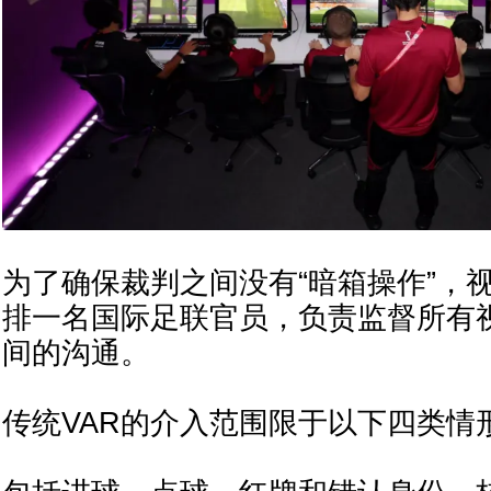
为了确保裁判之间没有“暗箱操作”，
排一名国际足联官员，负责监督所有
间的沟通。
传统VAR的介入范围限于以下四类情