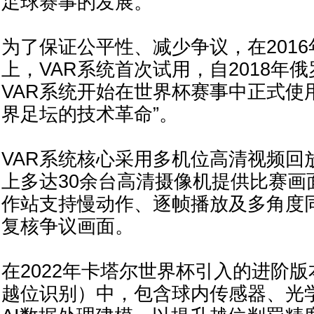
足球赛事的发展。
为了保证公平性、减少争议，在201
上，VAR系统首次试用，自2018年
VAR系统开始在世界杯赛事中正式使
界足坛的技术革命”。
VAR系统核心采用多机位高清视频回
上多达30余台高清摄像机提供比赛画
作站支持慢动作、逐帧播放及多角度同
复核争议画面。
在2022年卡塔尔世界杯引入的进阶版
越位识别）中，包含球内传感器、光