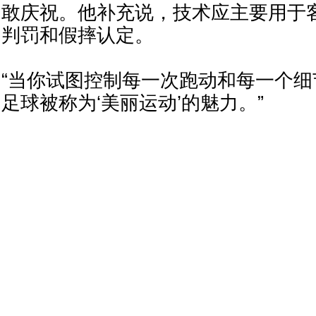
敢庆祝。他补充说，技术应主要用于
判罚和假摔认定。
“当你试图控制每一次跑动和每一个
足球被称为‘美丽运动’的魅力。”