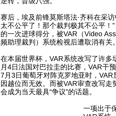
逆转，晋级八强。
赛后，埃及前锋莫斯塔法·齐科在采访
太不公平了！那个裁判极其不公平！
的一次进球得分，被VAR（Video Assist
频助理裁判）系统检视后遭取消有关
在本届世界杯，VAR系统改写了许多
月4日法国对巴拉圭的比赛，VAR干
7月3日葡萄牙对阵克罗地亚时，VA
因越位而无效。而被VAR审查改写走
会成为当天最具“争议”的话题。
一项出于