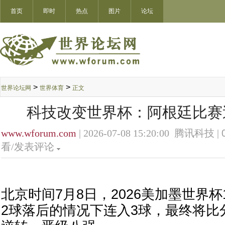
首页
即时
热点
图片
论坛
>
>
世界论坛网
世界体育
正文
科技改变世界杯：阿根廷比赛
www.wforum.com
| 2026-07-08 15:20:00 腾讯科技 |
看/发表评论
北京时间7月8日，2026美加墨世界杯
2球落后的情况下连入3球，最终将比分