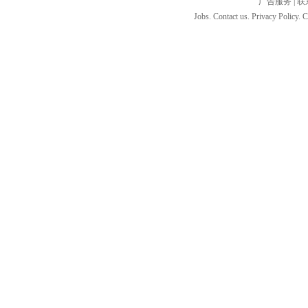
广告服务
|
联
Jobs. Contact us. Privacy Policy