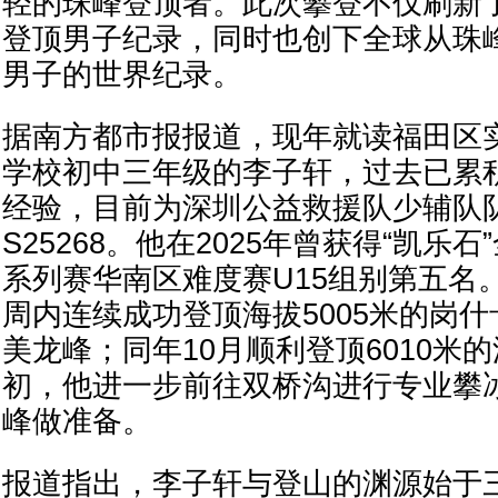
轻的珠峰登顶者。此次攀登不仅刷新
登顶男子纪录，同时也创下全球从珠
男子的世界纪录。
据南方都市报报道，现年就读福田区
学校初中三年级的李子轩，过去已累
经验，目前为深圳公益救援队少辅队
S25268。他在2025年曾获得“凯乐
系列赛华南区难度赛U15组别第五名
周内连续成功登顶海拔5005米的岗什
美龙峰；同年10月顺利登顶6010米的
初，他进一步前往双桥沟进行专业攀
峰做准备。
报道指出，李子轩与登山的渊源始于