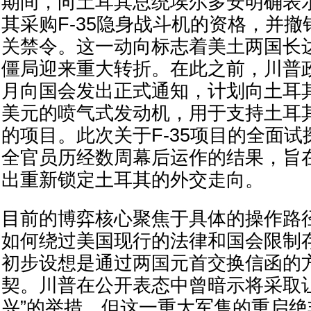
期间，向土耳其总统埃尔多安明确表
其采购F-35隐身战斗机的资格，并撤销
关禁令。这一动向标志着美土两国长
僵局迎来重大转折。在此之前，川普政府
月向国会发出正式通知，计划向土耳
美元的喷气式发动机，用于支持土耳其
的项目。此次关于F-35项目的全面
全官员历经数周幕后运作的结果，旨
出重新锁定土耳其的外交走向。
目前的博弈核心聚焦于具体的操作路
如何绕过美国现行的法律和国会限制
初步设想是通过两国元首交换信函的
契。川普在公开表态中曾暗示将采取
兴”的举措，但这一重大军售的重启