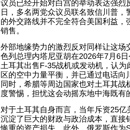
议员已经开始对白宫的举动表达强烈反对
日，多名两党众议员联名致信川普，
的外交路线并不完全符合美国利益，强
销售。
外部地缘势力的激烈反对同样让这场
色列总理内塔尼亚胡在2026年7月6
土耳其出售F-35战机或发动机，认
区的空中力量平衡，并已通过电话向
同时，希腊等周边国家也对土耳其战
度警惕，担忧这会动摇东地中海既有
对于土耳其自身而言，当年斥资25亿美
沉淀了巨大的财政与政治成本，直接
惨重的资产损失。此外，俄罗斯作为S-