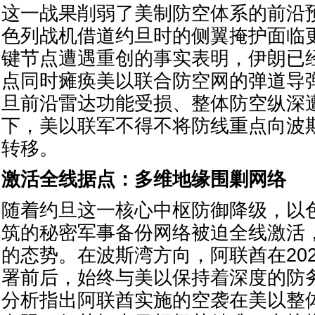
这一战果削弱了美制防空体系的前沿
色列战机借道约旦时的侧翼掩护面临
键节点遭遇重创的事实表明，伊朗已
点同时瘫痪美以联合防空网的弹道导
旦前沿雷达功能受损、整体防空纵深
下，美以联军不得不将防线重点向波
转移。
激活全线据点：多维地缘围剿网络
随着约旦这一核心中枢防御降级，以
筑的秘密军事备份网络被迫全线激活
的态势。在波斯湾方向，阿联酋在202
署前后，始终与美以保持着深度的防
分析指出阿联酋实施的空袭在美以整