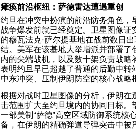
瘫痪前沿枢纽：萨德雷达遭遇重创
约旦在冲突中扮演的前沿防务角色，早在
战争爆发前就已经奠定。卫星图像证
的穆瓦法克·萨尔提基地在战前数日
结。美军在该基地大举增派并部署了包
内的尖端战机，以及数十架负责战略
表明约旦早已超越了普通的后勤中转
中东冲突、压制伊朗防空的核心战略
根据对战时卫星图像的分析，伊朗在
击范围扩大至约旦境内的协同目标。
一部美制“萨德”高空区域防御系统核
备，在伊朗的精确弹道导弹突击中被