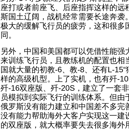
座打或者前座飞、后座指挥这样的远
斯国土辽阔，战机经常需要长途奔袭
极大的缓解飞行员的疲劳，这和很多
同。
另外，中国和美国都可以凭借性能强
来训练飞行员，且教练机的配置也相
国就大量的初教-6、教-8、还有L-15“
样的高级机型。上了实机，也有歼-10S
歼-16双座版、歼-20S，建立了一
员模拟到实际飞行的训练体系。但由
俄罗斯没有能力建立和中国差不多完
没有能力帮助海外大客户实现这一建设
的双座版，就大概率要失去很多海外