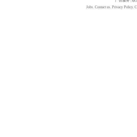
广告服务
|
联
Jobs. Contact us. Privacy Policy