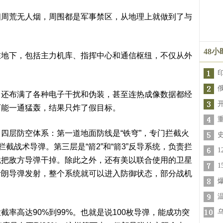
四周荒无人烟，周围都是军事禁区，从地理上就做到了与
48
在地下，包括主力机库、指挥中心和通信枢纽，不仅从外
。
，还布满了各种电子干扰和伪装，甚至连热成像数据都经
可能一通猛轰，结果只炸了假目标。
四层防空体系：第一道地面防线是“铁穹”，专门拦截火
截战术导弹。第三层是“箭2”和“箭3”反导系统，负责拦
就把敌方导弹干掉。除此之外，还有美以联合使用的卫星
伊朗导弹发射，整个系统就可以进入防御状态，部分战机
率高达90%到99%。也就是说100枚导弹，能成功突