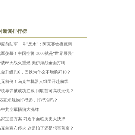
小时新闻排行榜
印度前陆军一号“反水”：阿克赛钦换藏南
俄军羡慕！中国空警-3000就是“世界最强”
开战66天战火重燃 美伊海战全面打响
重金升级F16，巴铁为什么不增购歼10？
史无前例！乌克兰机器人组团开赴前线
12枚导弹被成功拦截 阿联酋可高枕无忧？
155毫米舰炮打得远，打得准吗？
爆中共空军悄悄大洗牌
温家宝提方案 习近平面临历史大抉择
乌克兰宣布停火 这是怕了还是想害普京？