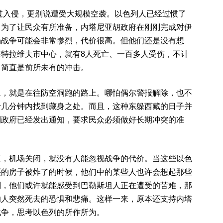
受过入侵，更别说遭受大规模空袭。以色列人已经过惯了
。为了让民众有所准备，内塔尼亚胡政府在刚刚完成对伊
场战争可能会非常惨烈，代价很高。但他们还是没有想
特拉维夫市中心，就有8人死亡、一百多人受伤，不计
，简直是前所未有的冲击。
里，就是在往防空洞跑的路上。哪怕偶尔警报解除，也不
十几分钟内找到藏身之处。而且，这种东躲西藏的日子并
列政府已经发出通知，要求民众必须做好长期冲突的准
工，机场关闭，就没有人能忽视战争的代价。当这些以色
买的房子被炸了的时候，他们中的某些人也许会想起那些
刻，他们或许就能感受到巴勒斯坦人正在遭受的苦难，那
的人突然死去的恐惧和悲痛。这样一来，原本还支持内塔
战争，思考以色列的所作所为。