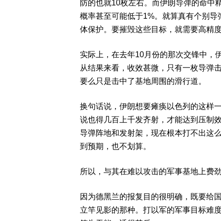
防的也就10枚左右。而伊朗导弹的命中
概率甚至可能低于1%。就算真有个别导
体保护。要摧毁这些目标，就需要高精
实际上，在去年10月份的那次交锋中，
从结果来看，收效甚微，只有一枚导弹
要么只是击中了基地周围的滑行道。
换句话说，伊朗想要瘫痪以色列的这样
说也得几百上千发齐射，才能达到压制
导弹阵地和发射架，现在根本打不出这
到预期，也不划算。
所以，与其在难以攻击的军事基地上费
因为德黑兰的报复目的很明确，既要给
立竿见影的那种。打以军的军事目标难