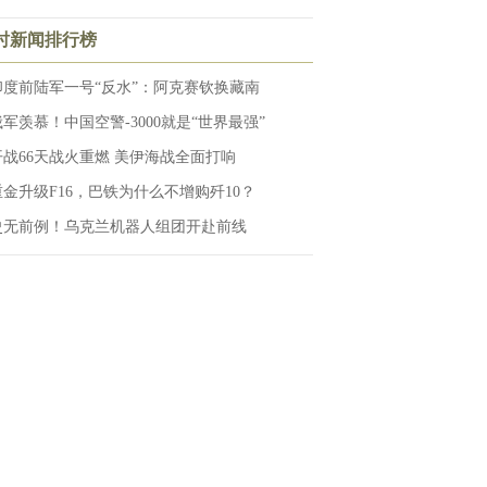
小时新闻排行榜
印度前陆军一号“反水”：阿克赛钦换藏南
俄军羡慕！中国空警-3000就是“世界最强”
开战66天战火重燃 美伊海战全面打响
重金升级F16，巴铁为什么不增购歼10？
史无前例！乌克兰机器人组团开赴前线