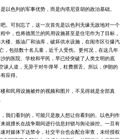
不是以色列的军事优势，而是内塔尼亚胡的政治基础。
道吧。可别忘了，这一次首先是以色列无缘无故地对一个
过程中，也将德黑兰的民用设施甚至是住宅作为了目标，
部大楼、炼油厂和油库，破坏供水设施，在闹市区引爆汽
死亡，包括数十名儿童，近千人受伤。更何况，在这几年
加沙的医院、学校和平民，早已经突破了人类文明的底
权空谈人道，无异于对牛弹琴，枉费唇舌。所以，伊朗的
罪有应得。
寓楼和民用设施被炸的视频和图片，不见得就是全部真
。
中，我们看到的，可能只是敌人想让你看到的。以色列作
历来就擅长在战争期间进行信息封锁与舆论操控。一旦有
迅速对媒体下达禁令，社交平台也会配合审查，未经授权