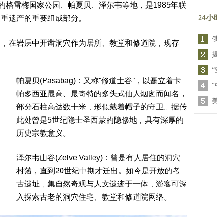
的格雷梅国家公园、帕夏贝、泽尔韦等地，是1985年联
24
双重遗产的重要组成部分。
用，在岩层中开凿洞穴作为居所、教堂和修道院，现存
帕夏贝(Pasabag)‌：又称“修道士谷”，以矗立着‌卡
帕多西亚最高、最奇特的多头式仙人烟囱‌而闻名，
部分石柱高达数十米，形似戴着帽子的守卫。据传
此处曾是5世纪隐士圣西蒙的隐修地，具有深厚的
历史宗教意义。
泽尔韦山谷(Zelve Valley)‌：曾是有人居住的洞穴
村落，直到20世纪中期才迁出。如今是开放的考
古遗址，集自然奇观与人文遗迹于一体，游客可深
入探索古老的洞穴住宅、教堂和修道院网络。