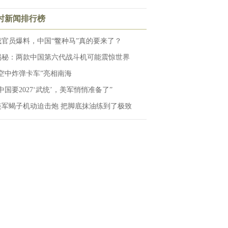
小时新闻排行榜
俄官员爆料，中国“鳖种马”真的要来了？
揭秘：两款中国第六代战斗机可能震惊世界
“空中炸弹卡车”亮相南海
“中国要2027‘武统’，美军悄悄准备了”
美军蝎子机动迫击炮 把脚底抹油练到了极致