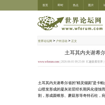
首页
即时
热点
图片
>
>
世界论坛网
户外活动
正文
土耳其内夫谢希尔
www.wforum.com
| 2026-06-01 09:25:00 IC趣眼看世界 |
‌土耳其内夫谢希尔省的“精灵烟囱”是卡
山喷发形成的凝灰岩层经长期风化侵蚀而
割，形成圆锥形、蘑菇形等奇特石柱，