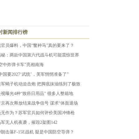
小时新闻排行榜
俄官员爆料，中国“鳖种马”真的要来了？
揭秘：两款中国第六代战斗机可能震惊世界
“空中炸弹卡车”亮相南海
“中国要2027‘武统’，美军悄悄准备了”
美军蝎子机动迫击炮 把脚底抹油练到了极致
央视曝光4种“致癌日用品” 很多人整箱地
普京再次释放结束战争信号 谋求“体面退场
毫无作为？苏军官兵如何评价美国冲锋枪
乌军无人机夜袭，摧毁2架图142
伊朗击落F-15E战机 疑是中国防空导弹？