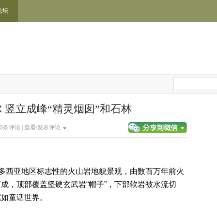
论坛
 竖立成峰“精灵烟囱”和石林
0
条评论 |
查看/发表评论
帕多西亚地区标志性的火山岩地貌景观‌，由数百万年前火
成，顶部覆盖坚硬玄武岩“帽子”，下部软岩被水流切
宛如童话世界。