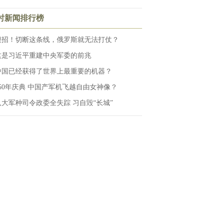
小时新闻排行榜
狠招！切断这条线，俄罗斯就无法打仗？
这是习近平重建中央军委的前兆
中国已经获得了世界上最重要的机器？
250年庆典 中国产军机飞越自由女神像？
八大军种司令政委全失踪 习自毁“长城”