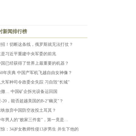
小时新闻排行榜
狠招！切断这条线，俄罗斯就无法打仗？
这是习近平重建中央军委的前兆
中国已经获得了世界上最重要的机器？
250年庆典 中国产军机飞越自由女神像？
八大军种司令政委全失踪 习自毁“长城”
快撤… 中国矿企拆光设备运回国
-20，能否超越美国的B-2“幽灵”？
巴铁放弃中国防空改投土耳其？
中年男人的“败家三件套”，第一竟是…
震惊：34岁女教师性侵13岁男生 并生下他的