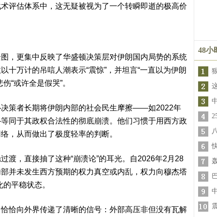
战术评估体系中，这无疑被视为了一个转瞬即逝的极高价
48
企图，更集中反映了华盛顿决策层对伊朗国内局势的系统
以十万计的吊唁人潮表示“震惊”，并坦言“一直以为伊朗
伤“或许全是假哭”。
决策者长期将伊朗内部的社会民生摩擦——如2022年
—等同于其政权合法性的彻底崩溃。他们习惯于用西方政
网络，从而做出了极度轻率的判断。
渡，直接抽了这种“崩溃论”的耳光。自2026年2月28
轰
内部并未发生西方预期的权力真空或内乱，权力向穆杰塔
化的平稳状态。
，恰恰向外界传递了清晰的信号：外部高压非但没有瓦解