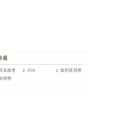
专题
耳其政变
2
ISIS
3
叙利亚局势
鲜局势