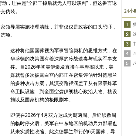
行动，理由是“全部干掉后就无人可以谈判”，但这番言论
24
外交伪装。
国家领导层实施物理清除，并非仅仅是政客的口头恐吓，
性选项。
这种将他国国葬视为军事冒险契机的思维方式，在
华盛顿的决策圈有着深厚的冷战遗毒与现实军事支
撑。自2026年初美伊爆发直接军事摩擦以来，美
媒就曾多次披露白宫内部正在密集评估针对德黑兰
的多种攻击方案，其演变路径涵盖了从有限轰炸革
命卫队设施，到全面空袭伊朗核心政治人物、核设
施以及国家机构的极限剧本。
即便在2026年4月双方达成为期两周、后延续数周
的临时停火后，美军在中东地区的机动兵力部署也
从未实质性收缩。此次德黑兰举行的6天国葬，导