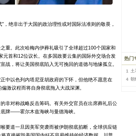
武”，绝非出于大国的政治理性或对国际法准则的敬畏，
之重。此次哈梅内伊葬礼吸引了全球超过100个国家和
家元首和12位议长。在多国政要云集的国际外交场合发
热门
家宣战，将让美国彻底陷入无可挽回的道德与地缘孤立。
1
土
4
朝
控正中以色列内塔尼亚胡政府的下怀，但他绝不愿意在
友的偏激议程而将自身彻底拖入大战深渊。
有的非对称战略反击筹码。有关外交官员在出席葬礼后公
缘底牌——霍尔木兹海峡与曼德海峡。
咽喉要道一旦因美军突袭而被伊朗彻底掐断，全球供应链
升将直接摧毁美国国内好不容易维持的经济数据。川普