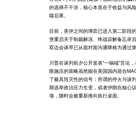
的选择不干涉，核心本质在于收益与风
噬后果。
目前，美伊之间的博弈已进入第二阶段的相
堡重启关于制裁解冻、终战谅解备忘录
双边会谈早已从面对面沟通降格为通过
川普在谈判前夕公开发表“一锅端”言论
限施压的策略虽然能在美国国内迎合MA
了极具毁灭性的信号：所谓的停火与谈
期选举政治压力生变，或者伊朗在核心
项，随时会被重新推向执行桌面。