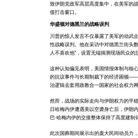
致伊朗党政军高层高度集中，在美军的
值打击窗口。
华盛顿对德黑兰的战略误判
川普的惊人发言不仅暴露了美军的动武
性战略误判。他在采访中对德黑兰街头数
人不喜欢他”，设置无端揣测现场民众的悲
这种认知偏见表明，美国情报体制与核心
的抗议事件与长期制裁下的经济困顿—
治逻辑去套用政教合一国家的社会权力
然而，战场的实际走向与伊朗权力的平稳过
日哈梅内伊遭遇美以空袭身亡后，伊朗
巴·哈梅内伊的交接整体保持了高度建制
此次国葬期间展示出的庞大民间动员力