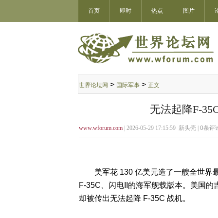
首页
即时
热点
图片
>
>
世界论坛网
国际军事
正文
无法起降F-3
www.wforum.com
| 2026-05-29 17:15:59 新头壳 |
0
条评论
美军花 130 亿美元造了一艘全世界
F-35C、闪电II的海军舰载版本。美国的
却被传出无法起降 F-35C 战机。