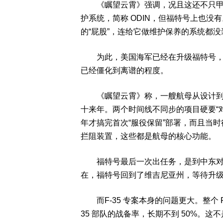
《瞩望云霄》强调，况且这还不只甲板一个
护系统，简称 ODIN，但福特号上也没有
的“屁股”，连给它做维护保养的系统都没
为此，美国海军已经在升级福特号，却
已经僵化到离谱的程度。
《瞩望云霄》称，一艘航母从设计到服
十来年。两个时间线不同步的项目硬要“对接
年才搞完首次“服役保留”部署，而且当
拦阻装置，这些都是航母的核心功能。
福特号最后一次出任务，是到中东对付
在，福特号回到了维吉尼亚州，等待升
而F-35 专案本身的问题更大。整个 F-
35 部队的战备率，长期不到 50%。