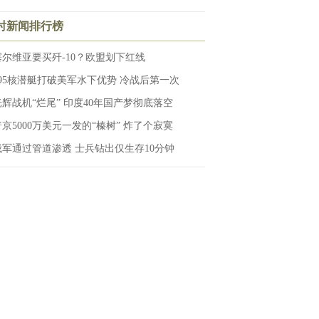
小时新闻排行榜
塞尔维亚要买歼-10？欧盟划下红线
095核潜艇打破美军水下优势 冷战后第一次
光辉战机“烂尾” 印度40年国产梦彻底落空
普京5000万美元一发的“榛树” 炸了个寂寞
俄军通过管道渗透 士兵钻出仅生存10分钟