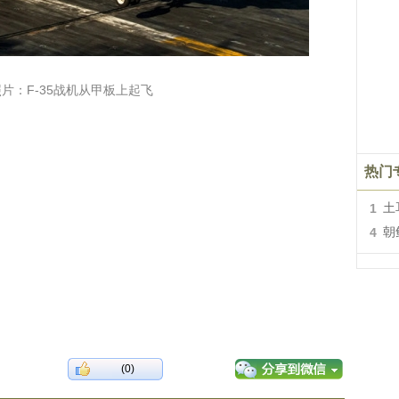
片：F-35战机从甲板上起飞
热门
1
土
4
朝
(0)