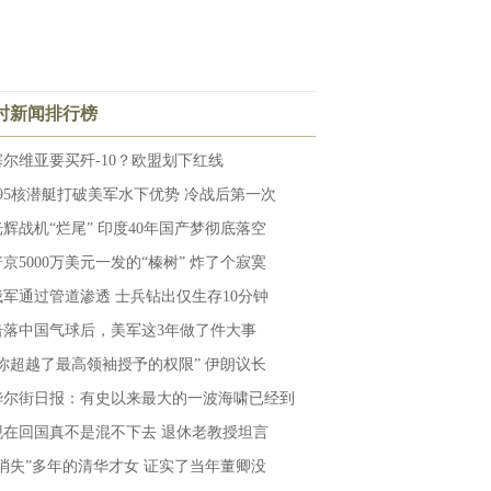
小时新闻排行榜
塞尔维亚要买歼-10？欧盟划下红线
095核潜艇打破美军水下优势 冷战后第一次
光辉战机“烂尾” 印度40年国产梦彻底落空
普京5000万美元一发的“榛树” 炸了个寂寞
俄军通过管道渗透 士兵钻出仅生存10分钟
击落中国气球后，美军这3年做了件大事
“你超越了最高领袖授予的权限” 伊朗议长
华尔街日报：有史以来最大的一波海啸已经到
现在回国真不是混不下去 退休老教授坦言
“消失”多年的清华才女 证实了当年董卿没