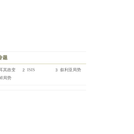
专题
耳其政变
2
ISIS
3
叙利亚局势
鲜局势