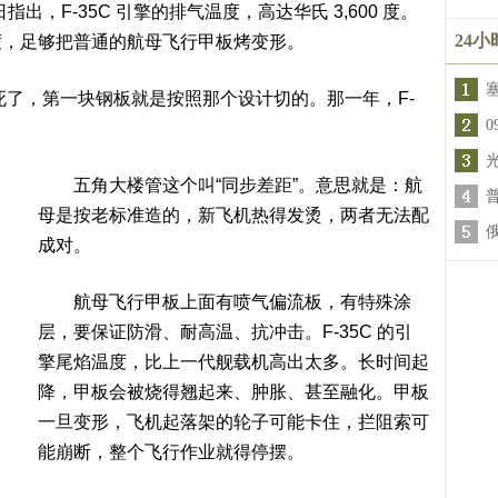
指出，F-35C 引擎的排气温度，高达华氏 3,600 度。
24
个温度，足够把普通的航母飞行甲板烤变形。
了，第一块钢板就是按照那个设计切的。那一年，F-
五角大楼管这个叫“同步差距”。意思就是：航
母是按老标准造的，新飞机热得发烫，两者无法配
成对。
航母飞行甲板上面有喷气偏流板，有特殊涂
层，要保证防滑、耐高温、抗冲击。F-35C 的引
擎尾焰温度，比上一代舰载机高出太多。长时间起
降，甲板会被烧得翘起来、肿胀、甚至融化。甲板
一旦变形，飞机起落架的轮子可能卡住，拦阻索可
能崩断，整个飞行作业就得停摆。