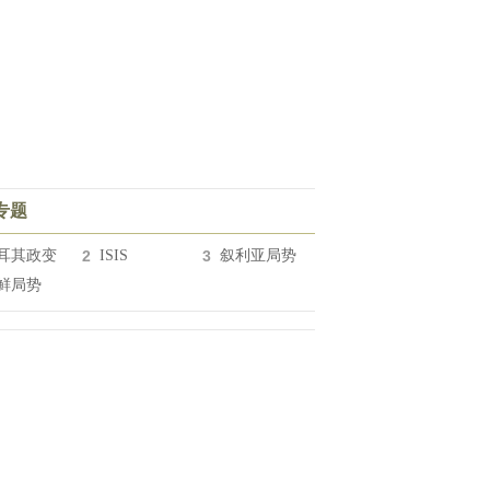
专题
耳其政变
2
ISIS
3
叙利亚局势
鲜局势