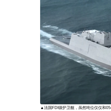
▲法国FDI级护卫舰，虽然吨位仅仅和0