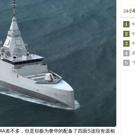
24
中
54A差不多，但是却极为奢华的配备了四面S波段有源相