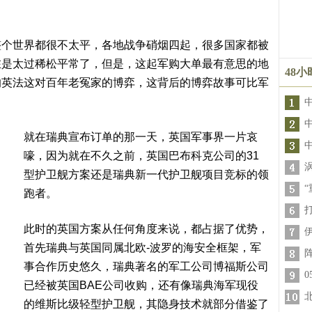
整个世界都很不太平，各地战争硝烟四起，很多国家都被
在是太过稀松平常了，但是，这起军购大单最有意思的地
48
的英法这对百年老冤家的博弈，这背后的博弈故事可比军
就在瑞典宣布订单的那一天，英国军事界一片哀
中
嚎，因为就在不久之前，英国巴布科克公司的31
型护卫舰方案还是瑞典新一代护卫舰项目竞标的领
跑者。
此时的英国方案从任何角度来说，都占据了优势，
首先瑞典与英国同属北欧-波罗的海安全框架，军
事合作历史悠久，瑞典著名的军工公司博福斯公司
已经被英国BAE公司收购，还有像瑞典海军现役
的维斯比级轻型护卫舰，其隐身技术就部分借鉴了