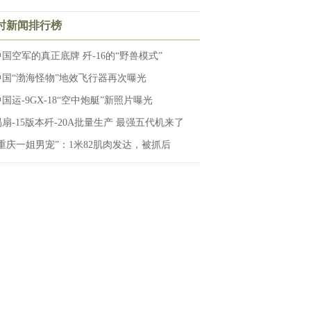
小时新闻排行榜
中国空军的真正底牌 歼-16的“野兽模式”
中国“渤海怪物”地效飞行器再次曝光
国运-9GX-18“空中炮艇”新照片曝光
涡扇-15版本歼-20A批量生产 最强五代机来了
“重庆一姐男宠”：1米82肌肉发达，被抓后