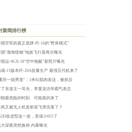
小时新闻排行榜
中国空军的真正底牌 歼-16的“野兽模式”
中国“渤海怪物”地效飞行器再次曝光
国运-9GX-18“空中炮艇”新照片曝光
涡扇-15版本歼-20A批量生产 最强五代机来了
“重庆一姐男宠”：1米82肌肉发达，被抓后
打了东道主一耳光，李显龙访华霸气表态
伊朗最危险的时刻 可能真的来了
阵风又被无人机发射巡飞弹击落了？
052D改进型这一改，变成小055了
北大深夜突然换帅 内幕曝光