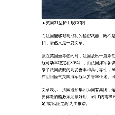
▲英国31型护卫舰CG图
而法国能够截胡成功的秘密武器，既不
扣，居然只是一篇文章。
就在英国坐等签约时，法国放出一篇杀
舰可动率稳定在80%》，由法国海军参
夸了法国战舰的高妥善率和高可靠性，
在阴阳怪气英国海军舰队妥善率低迷、
文章表示，法国造船集团为国有集团，这
要你造的船必须足够好用、耐用’的需求
足’或‘风险过高’为由推诿。