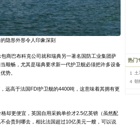
幻的隐形外形令人印象深刻
承包商巴布科克公司就和瑞典另一著名国防工业集团萨
热门
相当顺畅，尤其是瑞典要求新一代护卫舰必须把许多设备
显优势。
1
土
4
朝
0吨，远高于法国FDI护卫舰的4400吨，这意味着其拥有更
价格却更便宜，英国自用采购单价才2.5亿英镑（虽然配
不会贵到哪去，相比法国超过10亿美元一艘，可以说