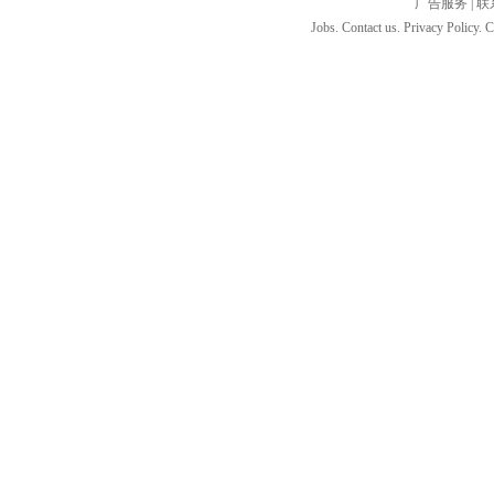
广告服务
|
联
Jobs. Contact us. Privacy Policy