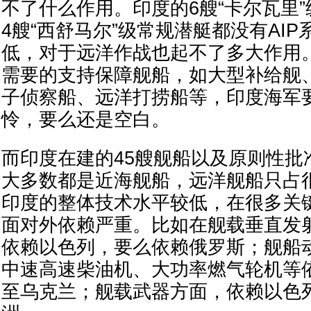
不了什么作用。印度的6艘“卡尔瓦里”
4艘“西舒马尔”级常规潜艇都没有AI
低，对于远洋作战也起不了多大作用
需要的支持保障舰船，如大型补给舰
子侦察船、远洋打捞船等，印度海军
怜，要么还是空白。
而印度在建的45艘舰船以及原则性批准
大多数都是近海舰船，远洋舰船只占
印度的整体技术水平较低，在很多关
面对外依赖严重。比如在舰载垂直发
依赖以色列，要么依赖俄罗斯；舰船
中速高速柴油机、大功率燃气轮机等
至乌克兰；舰载武器方面，依赖以色